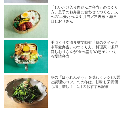
「しいたけ入り肉だんご弁当」のつくり
方。息子のお弁当に合わせてつくる、夫
への“工夫たっぷり”弁当／料理家・瀬戸
口しおりさん
手づくり冷凍食材で時短「鶏のクイック
中華煮弁当」のつくり方。料理家・瀬戸
口しおりさんが“食べ盛り”の息子につく
る愛情弁当
冬の「ほうれんそう」を味わうレシピ8選
と調理のコツ。旬の冬は、甘味も栄養価
も増し増し！｜1月のおすすめ記事