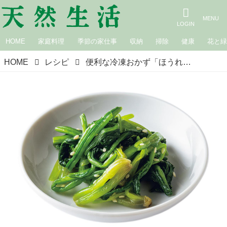
HOME
家庭料理
季節の家仕事
収納
掃除
健康
花と
HOME
レシピ
便利な冷凍おかず「ほうれんそうのナムル」のつくり方。暑い日の料理をもっと手軽に、夏の頼れる冷凍術／瀬戸口しおりさん