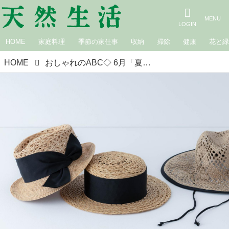
HOME
家庭料理
季節の家仕事
収納
掃除
健康
花と
HOME
おしゃれのABC◇ 6月「夏の黒」その（3）～小物の役割～ 現役スタイリストが、おしゃれの悩みを解決｜植村美智子