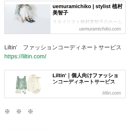
uemuramichiko | stylist 植村
美智子
スタイリスト植村美智子のホーム
ページです。
uemuramichiko.com
Liltin' ファッションコーディネートサービス
https://liltin.com/
Liltin'｜個人向けファッショ
ンコーディネートサービス
リルティンは、個人の方が日頃の
liltin.com
ファッションに関するお悩みを相
談できる、パーソナルなコーディ
※ ※ ※
ネートサービスです。今のあなた
に似合うスタイルを現役スタイリ
ストがご提案。ファッションを楽