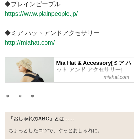
◆プレインピープル
クトリーから生まれたフットウェ
https://www.plainpeople.jp/
アブランド「NOVESTA（ノヴェ
スタ / ノベスタ）」の公式オンラ
インストア。メイド・イン・スロ
◆ミア ハットアンドアクセサリー
バキアのスニーカー。
http://miahat.com/
Mia Hat & Accessory[ミア ハ
ット アンド アクセサリー]
miahat.com
＊ ＊ ＊
「おしゃれのABC」とは……
ちょっとしたコツで、ぐっとおしゃれに。