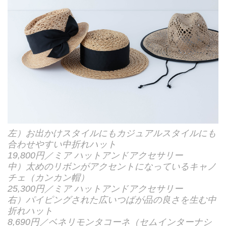
左）お出かけスタイルにもカジュアルスタイルにも
合わせやすい中折れハット
19,800円／ミア ハットアンドアクセサリー
中）太めのリボンがアクセントになっているキャノ
チェ（カンカン帽）
25,300円／ミア ハットアンドアクセサリー
右）パイピングされた広いつばが品の良さを生む中
折れハット
8,690円／ベネリモンタコーネ（セムインターナシ