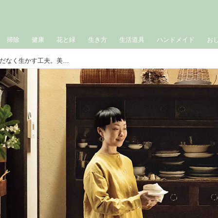
掃除
健康
花と緑
生き方
生活道具
ハンドメイド
お
町家暮らしが教えてくれた、ものをむだなく生かす工夫。美濃羽まゆみさんの「手づくりのある暮らし」