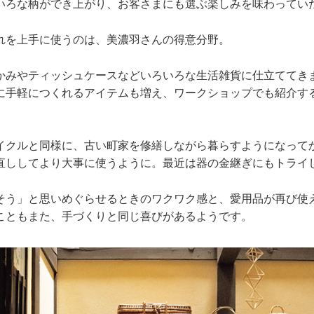
いろな柄ができ上がり、お客さまにも選ぶ楽しみを味わってい
れを上手に使うのは、美濃羽さんの得意分野。
かみやティッシュケースなどいろいろな生活雑貨に仕立ててき
に手軽につくれるアイテムも増え、ワークショップでも紹介す
イクルと同様に、古い町家を修繕しながら暮らすようになって
直ししてより大事に使うように。最近は器の金継ぎにもトライ
そう」と思いめぐらせるときのワクワク感と、愛用品が再び使
こともまた、手づくりと同じ喜びがあるようです。