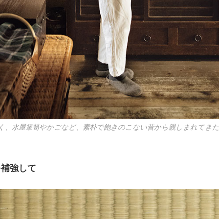
く、水屋箪笥やかごなど、素朴で飽きのこない昔から親しまれてき
を補強して