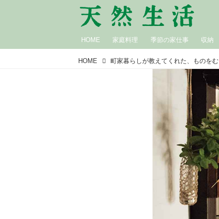
HOME
家庭料理
季節の家仕事
収納
HOME