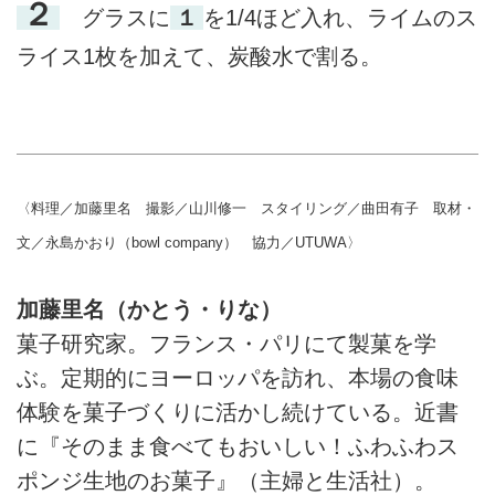
２
グラスに
１
を1/4ほど入れ、ライムのス
ライス1枚を加えて、炭酸水で割る。
〈料理／加藤里名 撮影／山川修一 スタイリング／曲田有子 取材・
文／永島かおり（bowl company） 協力／UTUWA〉
加藤里名（かとう・りな）
菓子研究家。フランス・パリにて製菓を学
ぶ。定期的にヨーロッパを訪れ、本場の食味
体験を菓子づくりに活かし続けている。近書
に『そのまま食べてもおいしい！ふわふわス
ポンジ生地のお菓子』（主婦と生活社）。