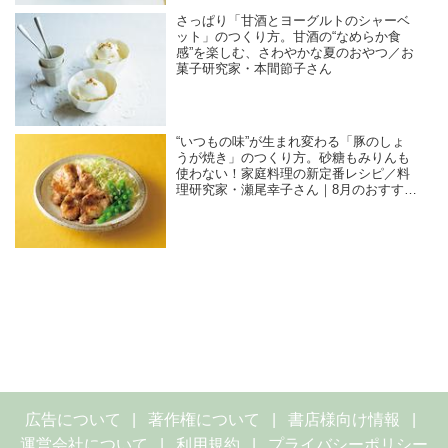
さっぱり「甘酒とヨーグルトのシャーベ
ット」のつくり方。甘酒の“なめらか食
感”を楽しむ、さわやかな夏のおやつ／お
菓子研究家・本間節子さん
“いつもの味”が生まれ変わる「豚のしょ
うが焼き」のつくり方。砂糖もみりんも
使わない！家庭料理の新定番レシピ／料
理研究家・瀬尾幸子さん｜8月のおすすめ
記事
広告について
著作権について
書店様向け情報
運営会社について
利用規約
プライバシーポリシー