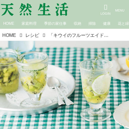
HOME
家庭料理
季節の家仕事
収納
掃除
健康
花と
HOME
レシピ
「キウイのフルーツエイド」のつくり方。さわやかな夏のお菓子／加藤里名さん