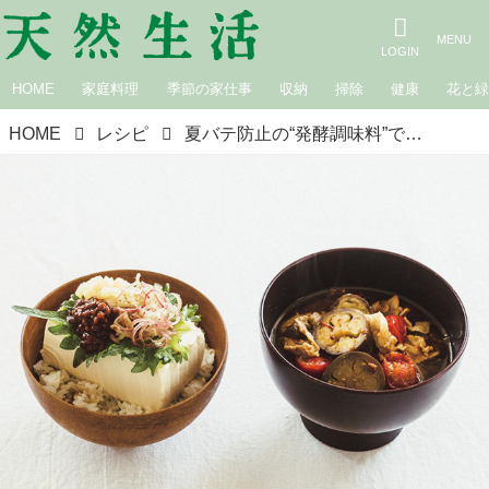
HOME
家庭料理
季節の家仕事
収納
掃除
健康
花と
HOME
レシピ
夏バテ防止の“発酵調味料”でつくる「冷奴ごはん」と「夏の豚汁」の献立／発酵料理家・真藤舞衣子さん