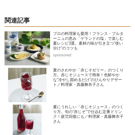
関連記事
プロの料理家も愛用！フランス・ブルタ
ーニュの恵み「ゲランドの塩」で楽しむ
夏レシピ3選。素材の味が引き立つ“使い
分け”のコツも
夏のさわやか「赤じそゼリー」のつくり
方。赤じそジュースで簡単！色鮮やか
な“冷やし固めるだけ”のひんやりデザー
ト／料理家・真藤舞衣子さん
夏にうれしい「赤じそジュース」のつく
り方。旬の“赤じそ”で仕込む定番ドリン
ク！疲労回復にも／料理家・真藤舞衣子
さん