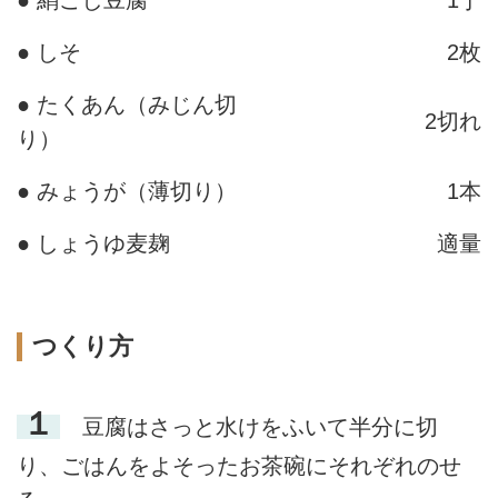
● 絹ごし豆腐
1丁
● しそ
2枚
● たくあん（みじん切
2切れ
り）
● みょうが（薄切り）
1本
● しょうゆ麦麹
適量
つくり方
１
豆腐はさっと水けをふいて半分に切
り、ごはんをよそったお茶碗にそれぞれのせ