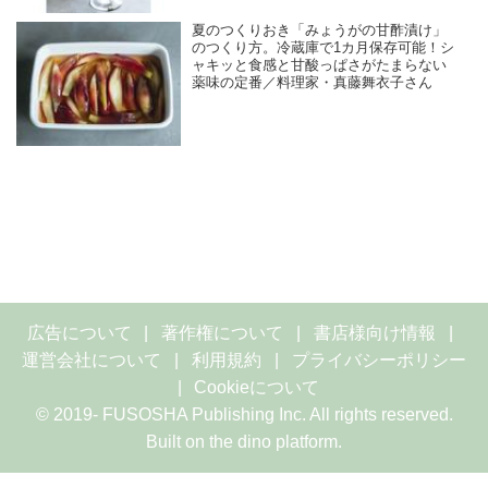
夏のつくりおき「みょうがの甘酢漬け」
のつくり方。冷蔵庫で1カ月保存可能！シ
ャキッと食感と甘酸っぱさがたまらない
薬味の定番／料理家・真藤舞衣子さん
広告について
著作権について
書店様向け情報
運営会社について
利用規約
プライバシーポリシー
Cookieについて
© 2019- FUSOSHA Publishing Inc. All rights reserved.
Built on
the dino platform
.