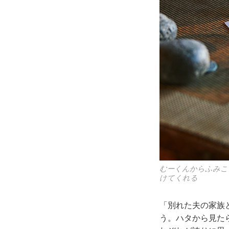
むーくんからふみこ
けてくれる
「別れた夫の家族
う。ハタから見た