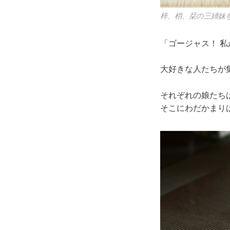
梓、梢、栞の三姉妹
「ゴージャス！ 
大好きな人たちが
それぞれの娘たち
そこにわだかまり