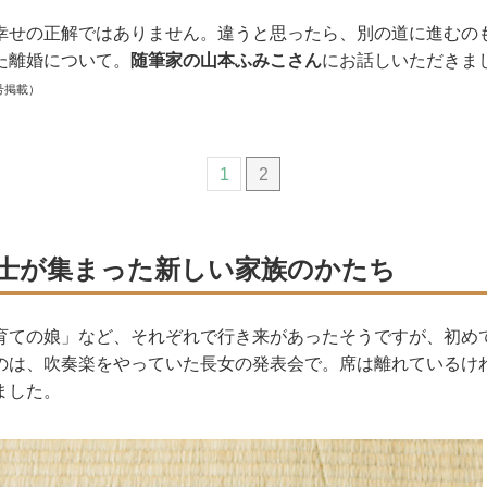
幸せの正解ではありません。違うと思ったら、別の道に進むの
た離婚について。
随筆家の山本ふみこさん
にお話しいただきま
号掲載）
1
2
士が集まった新しい家族のかたち
育ての娘」など、それぞれで行き来があったそうですが、初め
のは、吹奏楽をやっていた長女の発表会で。席は離れているけ
ました。