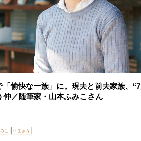
で「愉快な一族」に。現夫と前夫家族、“7
う仲／随筆家・山本ふみこさん
ふみこ
生き方