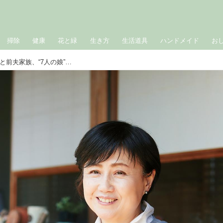
掃除
健康
花と緑
生き方
生活道具
ハンドメイド
お
離婚と再婚で「愉快な一族」に。現夫と前夫家族、“7人の娘”たちと信頼し合う仲／随筆家・山本ふみこさん