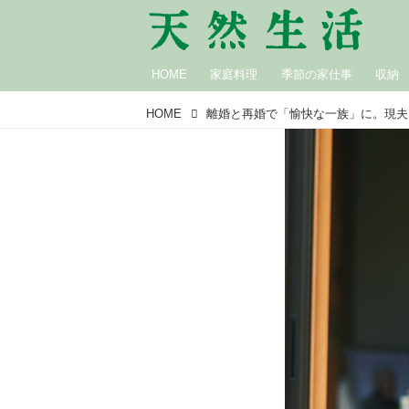
HOME
家庭料理
季節の家仕事
収納
HOME