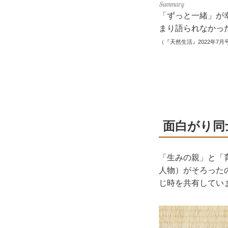
「ずっと一緒」が
まり語られなかっ
（『天然生活』2022年7月
面白がり同
「生みの親」と「
人物）がそろった
じ時を共有してい