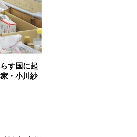
暮らす国に起
作家・小川紗