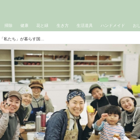
掃除
健康
花と緑
生き方
生活道具
ハンドメイド
お
能登半島地震の被災地で考えた、いま「私たち」が暮らす国に起きていること／旅する料理人・三上奈緒さん、映像作家・小川紗良さん