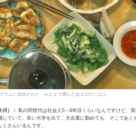
グラムに投稿された、みんなで囲んだある日のごはん
小川）：
私の同世代は社会人5～6年目くらいなんですけど、
感じていて。良い大学を出て、大企業に勤めても、そこであく
たくさんいるんです。