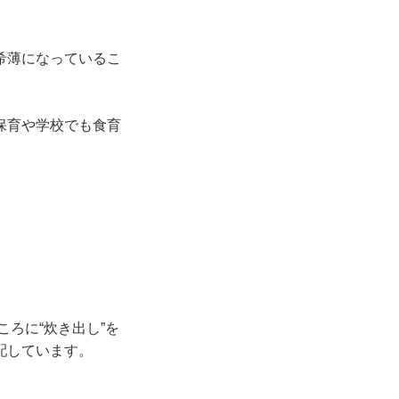
希薄になっているこ
保育や学校でも食育
ろに“炊き出し”を
配しています。