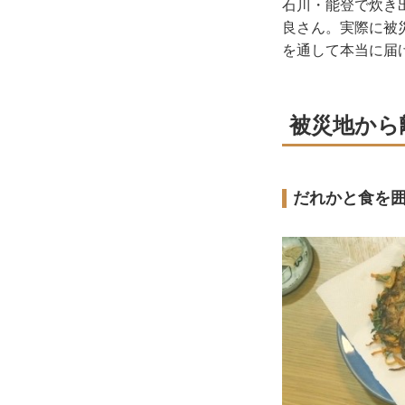
石川・能登で炊き
良さん。実際に被
を通して本当に届
被災地から
だれかと食を