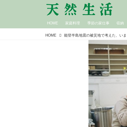
HOME
家庭料理
季節の家仕事
収納
HOME