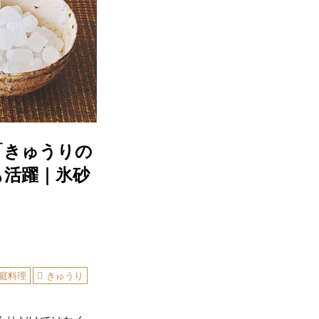
「きゅうりの
も活躍｜氷砂
庭料理
きゅうり