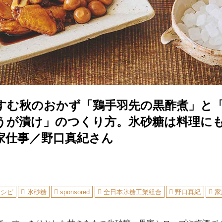
すむ秋のおかず「鶏手羽先の黒酢煮」と
うが漬け」のつくり方。氷砂糖は料理に
家仕事／野口真紀さん
レシピ
氷砂糖
sponsored
全日本氷糖工業組合
野口真紀
家