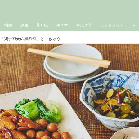
掃除
健康
花と緑
生き方
生活道具
ハンドメイド
お
ごはんがすすむ秋のおかず「鶏手羽先の黒酢煮」と「きゅうりのピリ辛しょうが漬け」のつくり方。氷砂糖は料理にも活躍｜氷砂糖で楽しむ家仕事／野口真紀さん