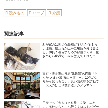
読みもの
ハーブ
介護
関連記事
わが家の10匹の保護猫が“けんか”をしな
い理由。猫たちが上手に場所を分け合え
る、仲良く暮らすための部屋づくり｜生
きづらい世界で、猫が教えてくれたこと
／咲セリ
東京・表参道に残る“元銭湯”の面影「と
んかつ まい泉 青山本店」へ。10代のこ
ろから変わらない、思い出の味を訪ねて
｜大人のひとり散歩道／カメラマン・石
黒美穂子さん
円安でも「大人ひとり旅」を楽しみた
い。海外ならどこへ行く？ロストバゲー