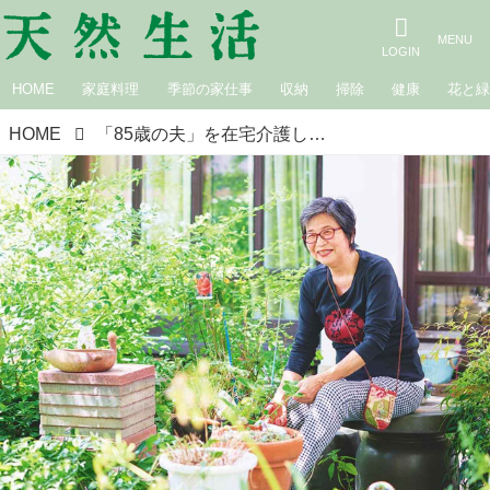
HOME
家庭料理
季節の家仕事
収納
掃除
健康
花と
HOME
「85歳の夫」を在宅介護しながら“若々しさ”を保つ。老けないあの人の年の重ね方／スパイス料理研究家・吉山武子さん