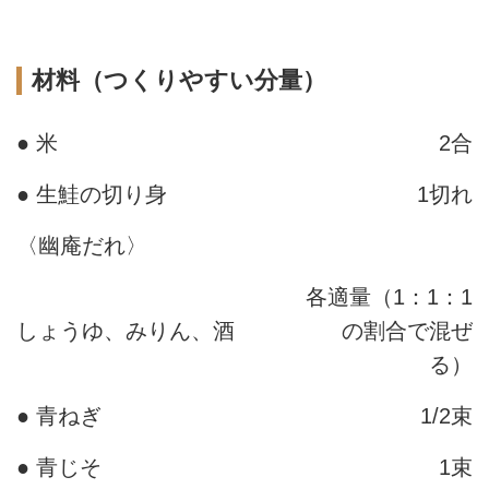
材料（つくりやすい分量）
● 米
2合
● 生鮭の切り身
1切れ
〈幽庵だれ〉
各適量（1：1：1
しょうゆ、みりん、酒
の割合で混ぜ
る）
● 青ねぎ
1/2束
● 青じそ
1束