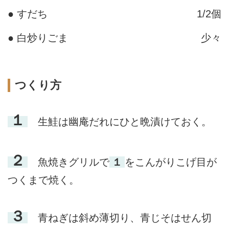
● すだち
1/2個
● 白炒りごま
少々
つくり方
１
生鮭は幽庵だれにひと晩漬けておく。
２
魚焼きグリルで
１
をこんがりこげ目が
つくまで焼く。
３
青ねぎは斜め薄切り、青じそはせん切