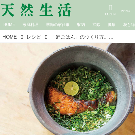
HOME
家庭料理
季節の家仕事
収納
掃除
健康
花と
HOME
レシピ
「鮭ごはん」のつくり方。新米と“秋の素材”を楽しむ料理／お米を愛するフードディレクター・野村友里さん