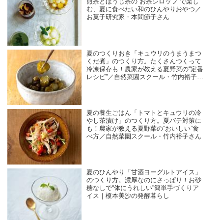
煎茶とほうじ茶の“お茶シロップ”で楽し
む、夏に食べたい和のひんやりおやつ／
お菓子研究家・本間節子さん
夏のつくりおき「キュウリのうまうまつ
くだ煮」のつくり方。たくさんつくって
冷凍保存も！農家が教える夏野菜の“定番
レシピ”／自然菜園スクール・竹内裕子さ
ん
夏の養生ごはん「トマトとキュウリの冷
やし茶漬け」のつくり方。夏バテ対策に
も！農家が教える夏野菜の“おいしい”食
べ方／自然菜園スクール・竹内裕子さん
夏のひんやり「甘酒ヨーグルトアイス」
のつくり方。濃厚なのにさっぱり！お砂
糖なしで“体にうれしい”簡単手づくりア
イス｜榎本美沙の発酵暮らし