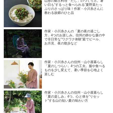
山形の郷土料理「だし」のつくり方。暑
い日も“するっと食べられる”夏野菜たっ
ぷりのさっぱり味！作家・小川糸さんに
教わる故郷のひと品
作家・小川糸さんの「夏の夜の過ごし
方」4つのお楽しみ。信州の静かな森の中
で非日常な“ワクワク体験”庭でビール、
お月見、夜の散歩など
作家・小川糸さんの信州・山小屋暮らし
「夏のしつらい」4つの工夫。服や食べる
ものを少し変えて、暑い季節を心地よく
楽しむ
作家・小川糸さんの信州・山小屋暮らし
「夏の楽しみ」4つ。心と体を“リセッ
ト”する山の短い夏の味わい方