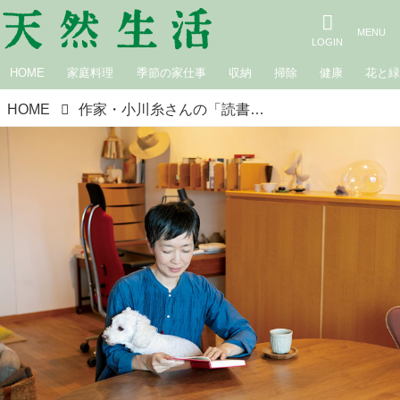
HOME
家庭料理
季節の家仕事
収納
掃除
健康
花と
HOME
作家・小川糸さんの「読書時間」の過ごし方。知識や情報を得ようと意気込まない“無意識”の読書を楽しんで