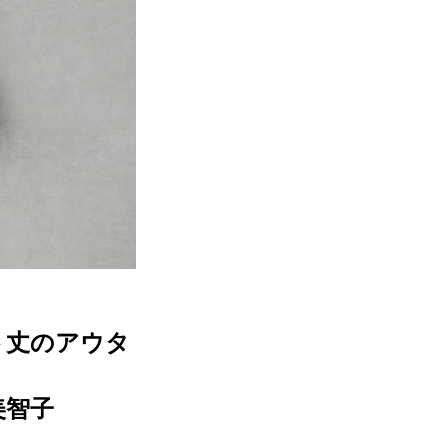
ト丈のアウタ
美智子