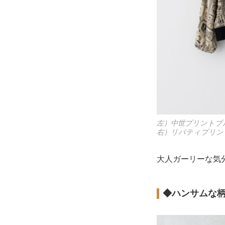
左）中世プリントブル
右）リバティプリン
大人ガーリーな気
◆ハンサムな