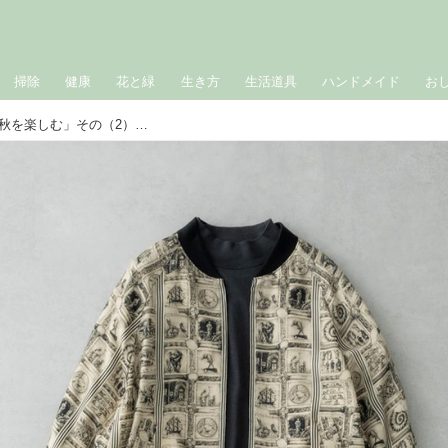
掃除
健康
花と緑
生き方
生活道具
ハンドメイド
お
おしゃれのABC◇ 9月「羽織りもので秋を楽しむ」その（2）～ショート丈のアウター～ 現役スタイリストが、おしゃれの悩みを解決｜植村美智子