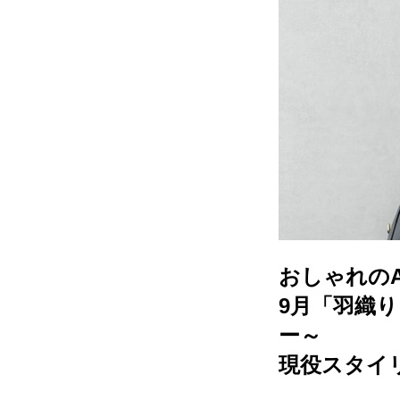
おしゃれのA
9月「羽織
ー～
現役スタイ