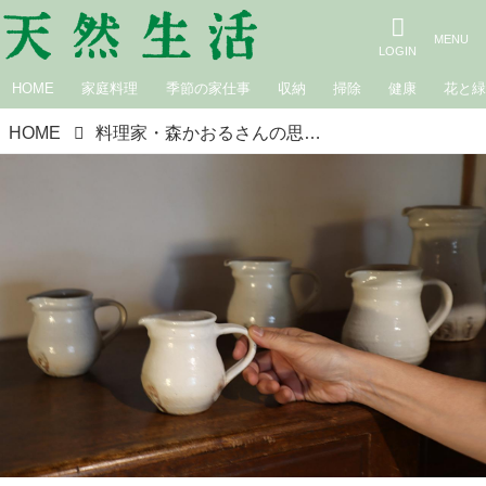
HOME
家庭料理
季節の家仕事
収納
掃除
健康
花と
HOME
料理家・森かおるさんの思いがつまった青空マルシェ「ちいさなクラフト市 Relishの庭市場」が今秋スタート。京都・大山崎で毎月開催“コロナ禍で希薄になってしまったものを取り戻したい”