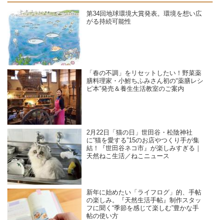
第34回地球環境大賞発表。環境を想い広
がる持続可能性
「春の不調」をリセットしたい！野菜薬
膳料理家・小鮒ちふみさん初の“薬膳レシ
ピ本”発売＆養生生活教室のご案内
2月22日「猫の日」世田谷・松陰神社
に“猫を愛する”15のお店やつくり手が集
結！『世田谷ネコ市』が楽しみすぎる｜
天然ねこ生活／ねこニュース
新年に始めたい「ライフログ」的、手帖
の楽しみ。『天然生活手帖』制作スタッ
フに聞く“季節を感じて楽しむ”豊かな手
帖の使い方