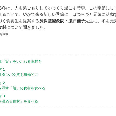
る冬は、人も巣ごもりしてゆっくり過ごす時季。この季節にし
せることで、やがて来る新しい季節に、はつらつと元気に活動
づく食養生を提案する
源保堂鍼灸院・瀬戸佳子
先生に、冬を元
食材
について聞きました。
月号掲載）
は「腎」をいたわる食材を
 1
性タンパク質を積極的に
 2
を潤す「陰」の食材を食べる
 3
を温める食材」を食べる