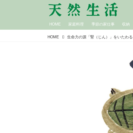
HOME
家庭料理
季節の家仕事
収納
HOME