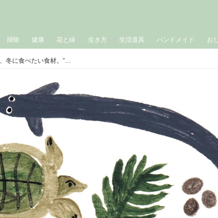
掃除
健康
花と緑
生き方
生活道具
ハンドメイド
お
生命力の源「腎（じん）」をいたわる、冬に食べたい食材。“東洋医学”からみる食養生／源保堂鍼灸院・瀬戸佳子先生