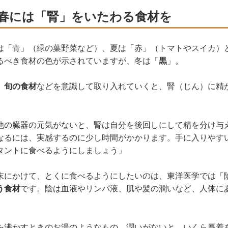
春には「腎」をいたわる食材を
は「青」（緑の葉野菜など）、夏は「赤」（トマトやスイカ）
るべき食材の色が示されていますが、冬は「
黒
」。
、
旬の食材
などを意識して取り入れていくと、腎（じん）に精
他の臓器の元気がないと、腎は自分を後回しにして精を分け与
なるには、実感するのに少し時間がかかります。手に入りやす
タントに食べるようにしましょう」
末にかけて、とくに食べるようにしたいのは、東洋医学では「
う食材
です。陰は血液やリンパ液、肌や髪の潤いなど、人体に
を沸かすときのお湯のようなもの。潤いがないと、いくら厚着