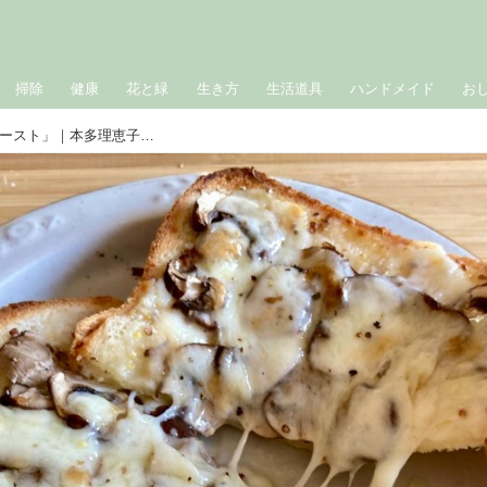
掃除
健康
花と緑
生き方
生活道具
ハンドメイド
お
秋の朝ごはんに。「マッシュルームトースト」｜本多理恵子「50代からは“手抜き”と“息抜き”」