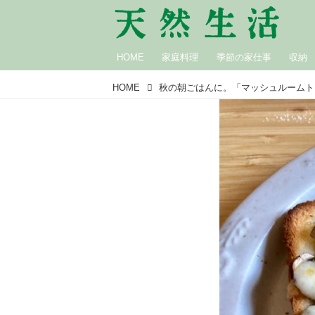
HOME
家庭料理
季節の家仕事
収納
HOME