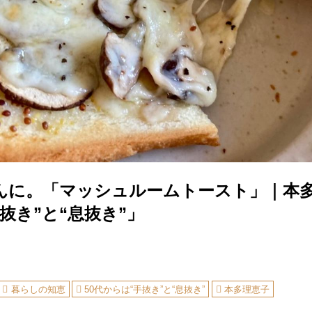
んに。「マッシュルームトースト」｜本多
抜き”と“息抜き”」
暮らしの知恵
50代からは“手抜き”と“息抜き”
本多理恵子