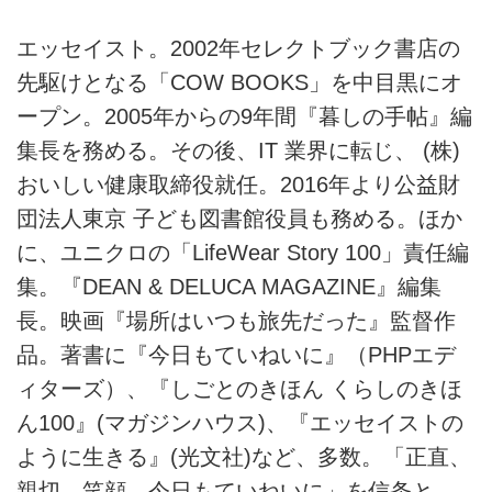
エッセイスト。2002年セレクトブック書店の
先駆けとなる「COW BOOKS」を中目黒にオ
ープン。2005年からの9年間『暮しの手帖』編
集長を務める。その後、IT 業界に転じ、 (株)
おいしい健康取締役就任。2016年より公益財
団法人東京 子ども図書館役員も務める。ほか
に、ユニクロの「LifeWear Story 100」責任編
集。『DEAN & DELUCA MAGAZINE』編集
長。映画『場所はいつも旅先だった』監督作
品。著書に『今日もていねいに』（PHPエデ
ィターズ）、『しごとのきほん くらしのきほ
ん100』(マガジンハウス)、『エッセイストの
ように生きる』(光文社)など、多数。「正直、
親切、笑顔、今日もていねいに」を信条と