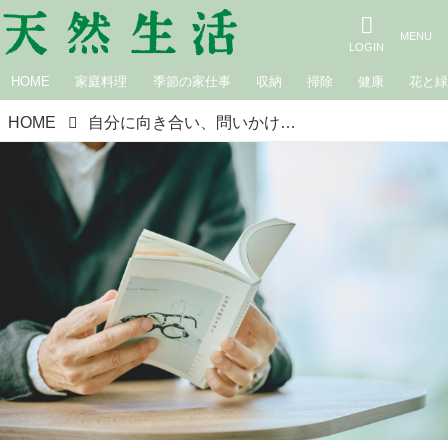
HOME
家庭料理
季節の家仕事
収納
掃除
健康
花と
HOME
自分に向き合い、問いかけながら見えてきた『松浦弥太郎のきほん』｜松浦弥太郎さんインタビュー