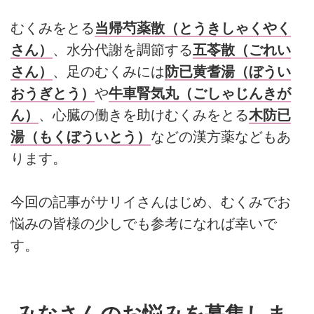
むくみをとる
当帰芍薬散（とうきしゃくやく
さん）
、水分代謝を調節する
五苓散（ごれい
さん）
、足のむくみには
防已黄耆湯（ぼうい
おうぎとう）
や
牛車腎気丸（ごしゃじんきが
ん）
、心臓の働きを助けむくみをとる
木防已
湯（もくぼういとう）
などの漢方薬などもあ
ります。
今回の記事がサリイさんはじめ、むくみでお
悩みの皆様の少しでも参考になれば幸いで
す。
みなさんのお悩みを募集しま