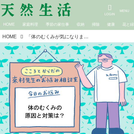
HOME
家庭料理
季節の家仕事
収納
掃除
健康
花と
HOME
「体のむくみが気になります」全身のむくみ・だるさは病気のサイン？ むくみの原因と予防におすすめの食材・漢方｜來村先生のこころとからだのお悩み相談室