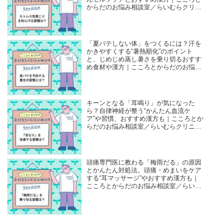
からだのお悩み相談室／らいむらクリニ
ック・來村昌紀先生
「夏バテしない体」をつくるには？汗を
かきやすくする“暑熱順化”のポイント
と、じめじめ蒸し暑さを乗り切るおすす
め食材や漢方｜こころとからだのお悩み
相談室／らいむらクリニック・來村昌紀
先生
キーンとなる「耳鳴り」が気になった
ら？自律神経が整う“かんたん血流ケ
ア”や習慣、おすすめ漢方も｜こころとか
らだのお悩み相談室／らいむらクリニッ
ク・來村昌紀先生
頭痛専門医に教わる「梅雨だる」の原因
とかんたん対処法。頭痛・めまいをケア
する“耳マッサージ”やおすすめ漢方も｜
こころとからだのお悩み相談室／らいむ
らクリニック・來村昌紀先生