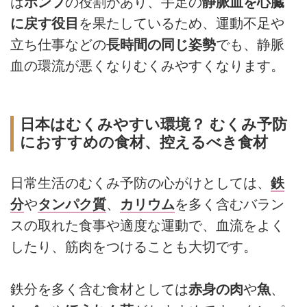
は
ポンプ
の役割があり、手足の
静脈血を心臓
に戻す役目
を果たしているため、運動不足や
立ち仕事などの
長時間の同じ姿勢
でも、静脈
血の環流が悪くなりむくみやすくなります。
日本はむくみやすい環境？ むくみ予防
におすすめの食材、控えるべき食材
日常生活のむくみ予防の心がけとしては、
鉄
分
や
タンパク質
、
カリウム
を多く含むバラン
スの取れた食事や適度な運動で、血流をよく
したり、筋肉をつけることも大切です。
鉄分を多く含む食材としては
赤身の肉
や
魚
、