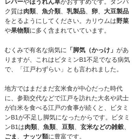
レバー
や
ほうれん草
がおすすめです。タンパ
ク質は
肉類
、
魚介類
、
乳製品
、
卵
、
大豆製品
をとるようにしてください。カリウムは
野菜
や
果物類
に多く含まれていています。
むくみで有名な病気に
「脚気（かっけ」
があ
りますが、これはビタミンB1不足でなる病気
で、「江戸わずらい」とも言われました。
地方ではまだまだ玄米食が中心だった時代
に、参勤交代などで江戸を訪れた大名や武士
が白米を食べる江戸の食事が続くと、ビタミ
ンB1が不足し脚気になったからです。ビタミ
ンB1は
肉類
、
魚類
、
豆類
、
玄米などの雑穀
、
ごま
、
ナッツ類
に豊富です。