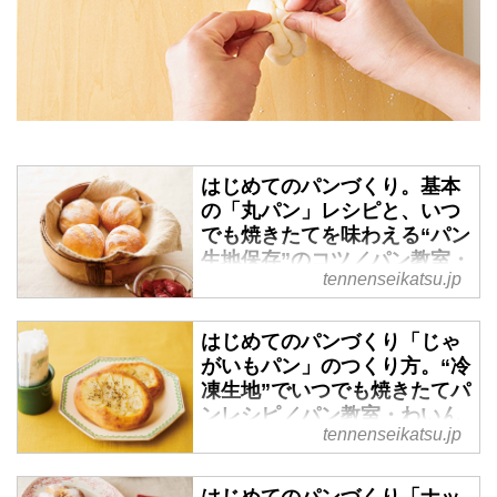
はじめてのパンづくり。基本
の「丸パン」レシピと、いつ
でも焼きたてを味わえる“パン
生地保存”のコツ／パン教室・
tennenseikatsu.jp
わいんのある12ヶ月 高橋雅子
さん - 天然生活web
はじめてのパンづくり「じゃ
毎日のごはんを炊くように、手づ
がいもパン」のつくり方。“冷
くりのパンを焼く。人気パン教室
凍生地”でいつでも焼きたてパ
「わいんのある12ヶ月」主宰の高
ンレシピ／パン教室・わいん
橋雅子さんに、初心者でもチャレ
tennenseikatsu.jp
のある12ヶ月 高橋雅子さん -
ンジしやすい基本の「丸パン」の
天然生活web
つくり方を教わります。覚えてお
はじめてのパンづくり「ナッ
けば幾通りにもアレンジ可能な、