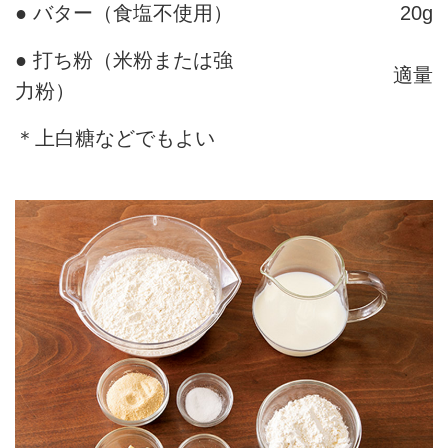
● バター（食塩不使用）
20g
● 打ち粉（米粉または強
適量
力粉）
＊上白糖などでもよい