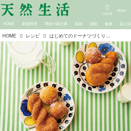
HOME
家庭料理
季節の家仕事
収納
掃除
健康
花と
HOME
レシピ
はじめてのドーナツづくり「シュガードーナツ」のつくり方。“冷凍生地”でいつでも揚げたてレシピ／パン教室・わいんのある12ヶ月 高橋雅子さん