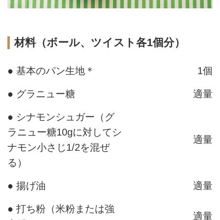
材料（ボール、ツイスト各1個分）
● 基本のパン生地＊
1個
● グラニュー糖
適量
● シナモンシュガー（グ
ラニュー糖10gに対してシ
適量
ナモン小さじ1/2を混ぜ
る）
● 揚げ油
適量
● 打ち粉（米粉または強
適量