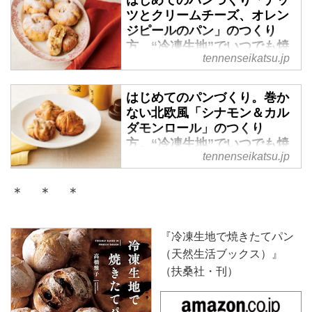
毎日のごはんを炊くように、手づ
ツとクリームチーズ、オレン
基本の生地です。いつでも焼きた
くりのパンを焼く。人気パン教室
ジピールのパン」のつくり
てを味わえる、保存や焼き方のコ
「わいんのある12ヶ月」主宰の高
方。“冷凍生地”でいつでも焼
ツも紹介します。 （『天然生
橋雅子さんに、食事やお酒のお供
tennenseikatsu.jp
きたてパンレシピ／パン教
活』2021年6月号掲載）
として楽しめる「じゃがいもパ
室・わいんのある12ヶ月 高橋
ン」のつくり方を教わります。レ
雅子さん - 天然生活web
はじめてのパンづくり。巻か
シピに登場する基本のパン生地を
ない北欧風「シナモン＆カル
小分け＆冷凍しておけば、いつで
毎日のごはんを炊くように、手づ
ダモンロール」のつくり
もパンづくりを楽しめます。
くりのパンを焼く。人気パン教室
方。“冷凍生地”でいつでも焼
（『天然生活』2021年6月号掲
「わいんのある12ヶ月」主宰の高
tennenseikatsu.jp
きたてパンレシピ／パン教
載）
橋雅子さんに、見た目もかわいい
室・わいんのある12ヶ月 高橋
「ナッツとクリームチーズ、オレ
雅子さん - 天然生活web
＊ ＊ ＊
ンジピールのパン」のつくり方を
教わります。レシピに登場する基
毎日のごはんを炊くように、手づ
本のパン生地を小分け＆冷凍して
くりのパンを焼く。人気パン教室
『冷凍生地で焼きたてパン
おけば、いつでもパンづくりを楽
「わいんのある12ヶ月」主宰の高
（天然生活ブックス）』
しめます。 （『天然生活』2021
橋雅子さんに、スウェーデン流の
（扶桑社・刊）
年6月号掲載）
巻かない「シナモン＆カルダモン
ロール ノルディック風」のつく
り方を教わります。レシピに登場