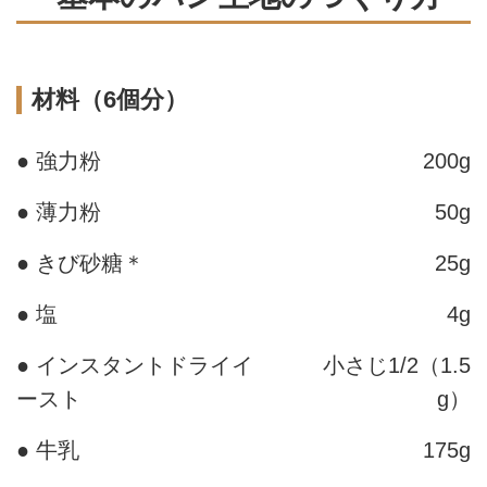
材料（6個分）
● 強力粉
200g
● 薄力粉
50g
● きび砂糖＊
25g
● 塩
4g
● インスタントドライイ
小さじ1/2（1.5
ースト
g）
● 牛乳
175g