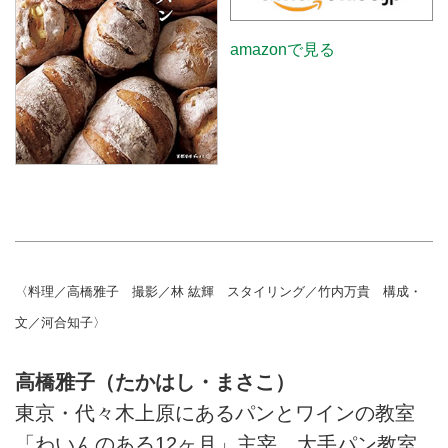
する基本のパン生地を小分け＆冷
凍しておけば、いつでもパンづく
amazonで見る
りを楽しめます。 （『天然生
活』2021年6月号掲載）
〈料理／高橋雅子 撮影／林 紘輝 スタイリング／竹内万貴 構成・
文／河合知子〉
高橋雅子（たかはし・まさこ）
東京・代々木上原にあるパンとワインの教室
「わいんのある12ヶ月」主宰。大手パン教室