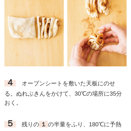
４
オーブンシートを敷いた天板にのせ
る。ぬれぶきんをかけて、30℃の場所に35分
おく。
５
残りの
１
の半量をふり、180℃に予熱