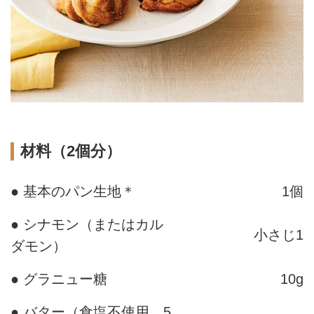
材料（2個分）
● 基本のパン生地＊
1個
● シナモン（またはカル
小さじ1
ダモン）
● グラニュー糖
10g
● バター（食塩不使用、5