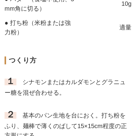
10g
mm角に切る）
● 打ち粉（米粉または強
適量
力粉）
つくり方
１
シナモンまたはカルダモンとグラニュ
ー糖を混ぜ合わせる。
２
基本のパン生地を台におく。打ち粉を
ふり、麺棒で薄くのばして15×15cm程度の正
方形にする。