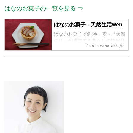
はなのお菓子の一覧を見る ⇒
はなのお菓子 - 天然生活web
はなのお菓子 の記事一覧 - 『天然
生活』が運営する暮らしの情報サ
tennenseikatsu.jp
イト。食やファッション、暮らし
の知恵はもちろん、Webオリジナ
ルの情報を毎日配信