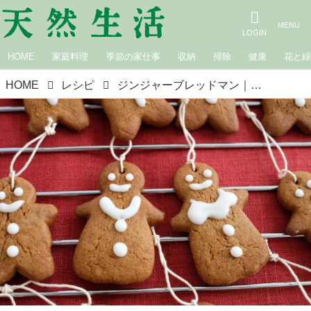
HOME
家庭料理
季節の家仕事
収納
掃除
健康
花と
HOME
レシピ
ジンジャーブレッドマン｜はなのお菓子