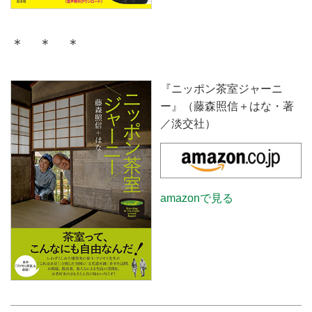
＊ ＊ ＊
『ニッポン茶室ジャーニ
ー』（藤森照信＋はな・著
／淡交社）
amazonで見る