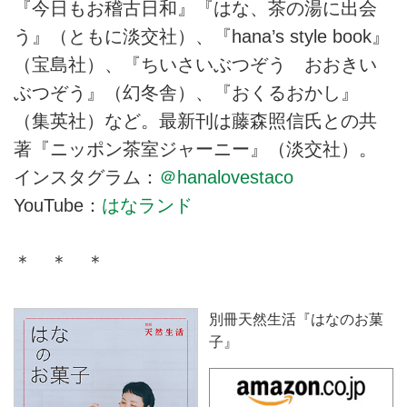
『今日もお稽古日和』『はな、茶の湯に出会
う』（ともに淡交社）、『hana’s style book』
（宝島社）、『ちいさいぶつぞう おおきい
ぶつぞう』（幻冬舎）、『おくるおかし』
（集英社）など。最新刊は藤森照信氏との共
著『ニッポン茶室ジャーニー』（淡交社）。
インスタグラム：
＠hanalovestaco
YouTube：
はなランド
＊ ＊ ＊
別冊天然生活『はなのお菓
子』