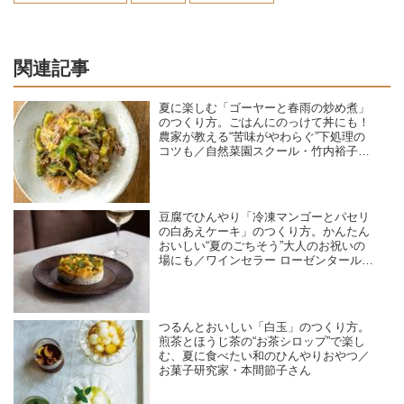
関連記事
夏に楽しむ「ゴーヤーと春雨の炒め煮」
のつくり方。ごはんにのっけて丼にも！
農家が教える“苦味がやわらぐ”下処理の
コツも／自然菜園スクール・竹内裕子さ
ん
豆腐でひんやり「冷凍マンゴーとパセリ
の白あえケーキ」のつくり方。かんたん
おいしい“夏のごちそう”大人のお祝いの
場にも／ワインセラー ローゼンタール・
島田由美子さん
つるんとおいしい「白玉」のつくり方。
煎茶とほうじ茶の“お茶シロップ”で楽し
む、夏に食べたい和のひんやりおやつ／
お菓子研究家・本間節子さん