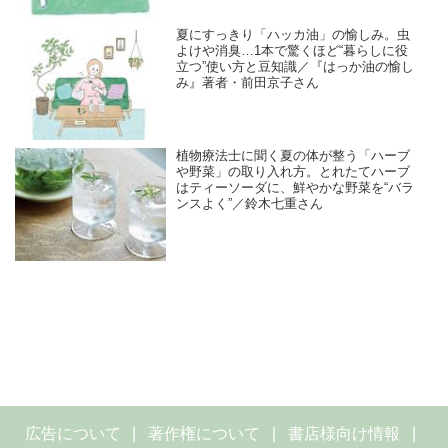
夏にすっきり「ハッカ油」の愉しみ。虫
よけや消臭…1本で驚くほど“暮らしに役
立つ”使い方と豆知識／『はっか油の愉し
み』著者・前田京子さん
植物療法士に聞く夏の体が整う「ハーブ
や野菜」の取り入れ方。とれたてハーブ
はティーソーダに、鮮やかな野菜を“バラ
ンスよく”／鈴木七重さん
広告について
著作権について
書店様向け情報