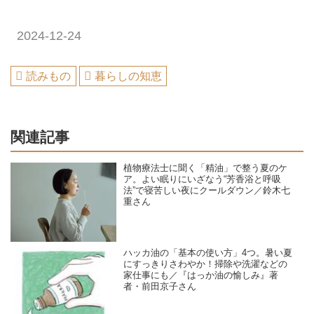
2024-12-24
読みもの
暮らしの知恵
関連記事
植物療法士に聞く「精油」で整う夏のケ
ア。よい眠りにいざなう“芳香浴と呼吸
法”で寝苦しい夜にクールダウン／鈴木七
重さん
ハッカ油の「基本の使い方」4つ。暑い夏
にすっきりさわやか！掃除や洗濯などの
家仕事にも／『はっか油の愉しみ』著
者・前田京子さん