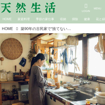
HOME
家庭料理
季節の家仕事
収納
掃除
健康
花と
HOME
築90年の古民家で“捨てない工夫”を楽しむ、幸せな暮らし「おいしいね。心地いいね」を毎日積み重ねて／わっか屋・角麻衣子さん