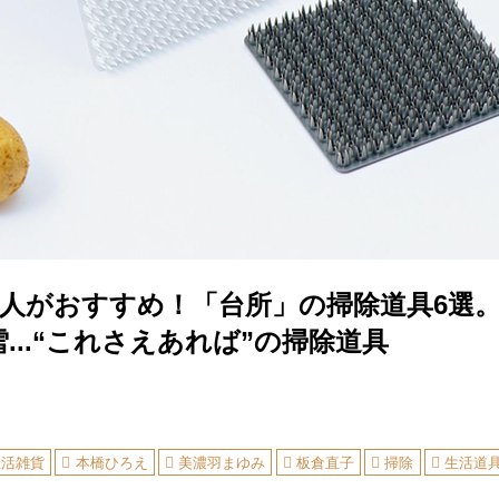
6人がおすすめ！「台所」の掃除道具6選
...“これさえあれば”の掃除道具
生活雑貨
本橋ひろえ
美濃羽まゆみ
板倉直子
掃除
生活道