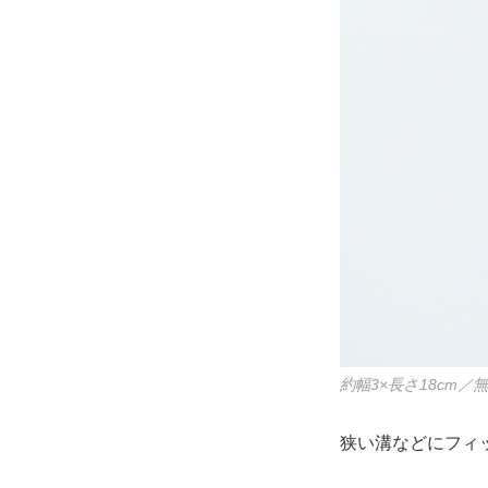
約幅3×長さ18cm／
狭い溝などにフィ