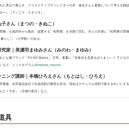
れた里山で暮らす。クリエイティブディレクターの夫・俵太さんと家族について考える雑
ダー』（アノニマ・スタジオ）。
ぬ子さん（まつの・きぬこ）
荒物」を国内外から集め、提案する「松野屋」を夫婦で営む。夫との共著に『松野家の荒
な暮らし”』（小学館）がある。
研究家｜美濃羽まゆみさん（みのわ・まゆみ）
とな服ブランド「FU-KO Basics.」主宰。著書に『衣食住を見直せばうまくいく 子ど
）など。インスタグラム
@minowa_mayumi
ーニング講師｜本橋ひろえさん（もとはし・ひろえ）
卒業後、化学薬品会社で合成洗剤の製造を担当。現在はナチュラル洗剤で家をきれいにす
んたく大全』（主婦の友社）など。
道具