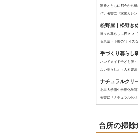
家族とともに都会から離
作。著書に『家族カレン
松野屋｜松野き
日々の暮らしに役立つ「
る東京・下町の“ナイス
手づくり暮らし
ハンドメイド子ども服・お
よい暮らし』（大和書房
ナチュラルクリ
北里大学衛生学部化学科
著書に『ナチュラルおせ
台所の掃除