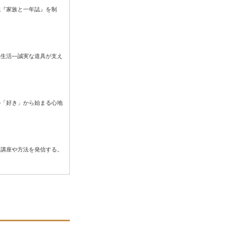
誌『家族と一年誌』を制
物生活―誠実な道具が支え
もの「好き」から始まる心地
る講座や方法を発信する。