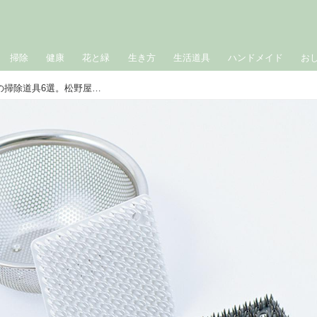
掃除
健康
花と緑
生き方
生活道具
ハンドメイド
お
暮らし上手6人がおすすめ！「台所」の掃除道具6選。松野屋、無印良品、白雪...“これさえあれば”の掃除道具