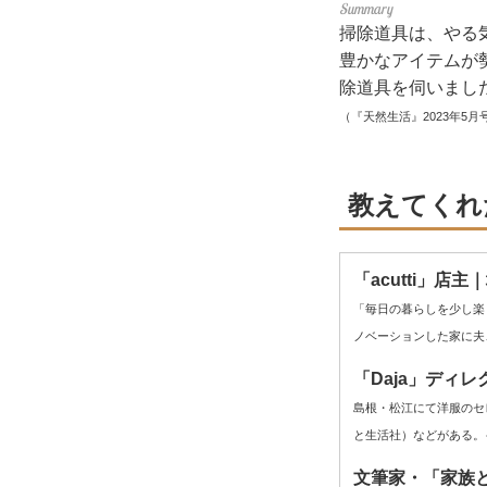
掃除道具は、やる
豊かなアイテムが
除道具を伺いまし
（『天然生活』2023年5月
教えてくれ
「acutti」店
「毎日の暮らしを少し楽
ノベーションした家に夫
「Daja」ディ
島根・松江にて洋服のセ
と生活社）などがある。
文筆家・「家族