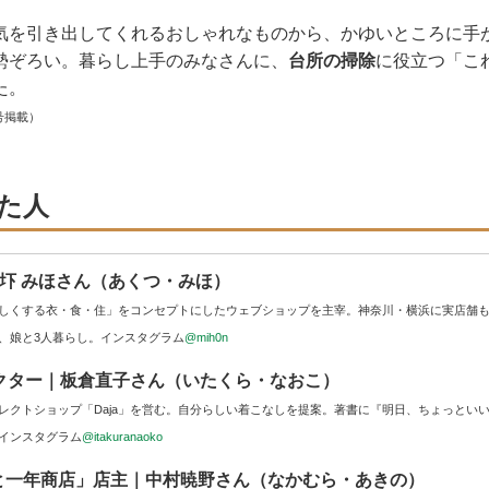
気を引き出してくれるおしゃれなものから、かゆいところに手
勢ぞろい。暮らし上手のみなさんに、
台所の掃除
に役立つ「こ
た。
号掲載）
た人
主｜圷 みほさん（あくつ・みほ）
しくする衣・食・住」をコンセプトにしたウェブショップを主宰。神奈川・横浜に実店舗
、娘と3人暮らし。インスタグラム
@mih0n
レクター｜板倉直子さん（いたくら・なおこ）
レクトショップ「Daja」を営む。自分らしい着こなしを提案。著書に『明日、ちょっとい
インスタグラム
@itakuranaoko
と一年商店」店主｜中村暁野さん（なかむら・あきの）