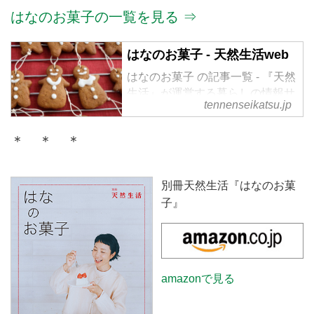
はなのお菓子の一覧を見る ⇒
はなのお菓子 - 天然生活web
はなのお菓子 の記事一覧 - 『天然
生活』が運営する暮らしの情報サ
tennenseikatsu.jp
イト。食やファッション、暮らし
の知恵はもちろん、Webオリジナ
＊ ＊ ＊
ルの情報を毎日配信
別冊天然生活『はなのお菓
子』
amazonで見る