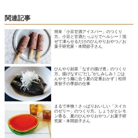
関連記事
簡単「小豆甘酒アイスバー」のつくり
方。小豆と甘酒たっぷりでヘルシー！混
ぜて凍らせるだけのひんやりおやつ／お
菓子研究家・本間節子さん
ひんやり副菜「なすの揚げ煮」のつくり
方。揚げなすに“だし”がしみしみ！ごは
んやそう麺に合う夏の定番おかず｜松田
美智子の季節の仕事
まるで本物！さっぱりおいしい「スイカ
のゼリー」のつくり方。しょうがとレモ
ン香る、夏のひんやりおやつ／お菓子研
究家・本間節子さん