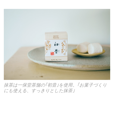
抹茶は一保堂茶舗の｢初昔｣を使用。｢お菓子づくり
にも使える、すっきりとした抹茶｣