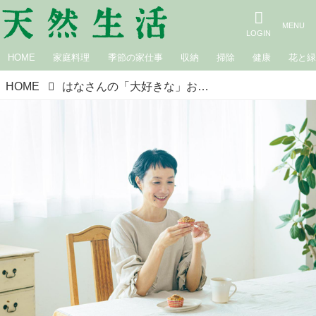
HOME
家庭料理
季節の家仕事
収納
掃除
健康
花と
HOME
はなさんの「大好きな」お茶とお菓子の時間。お茶を“おいしく”淹れられたら、心身が整っている証