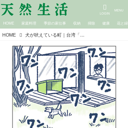
HOME
家庭料理
季節の家仕事
収納
掃除
健康
花と
HOME
犬が吠えている町｜台湾「ワン」ダフルライフ