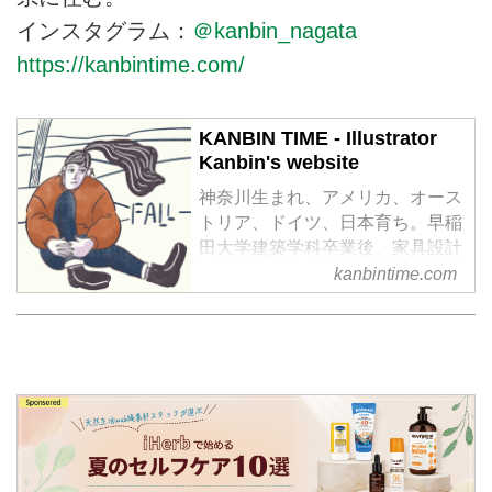
インスタグラム：
＠kanbin_nagata
https://kanbintime.com/
KANBIN TIME - Illustrator
Kanbin's website
神奈川生まれ、アメリカ、オース
トリア、ドイツ、日本育ち。早稲
田大学建築学科卒業後、家具設計
の仕事を経て飛騨高山で木工を学
kanbintime.com
ぶ。2017年より木工家としての
活動を高知県馬路村で開始。また
2020年よりイラストレーターと
しての […]