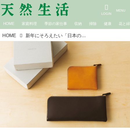
HOME
家庭料理
季節の家仕事
収納
掃除
健康
花と
HOME
新年にそろえたい「日本のいいもの」6選。ペドラー・松井由起子さんおすすめの‟お財布”や‟下着”など、まっさらな気持ちをつくる逸品たち