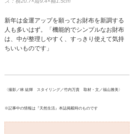
ズ：横20.7×縦9.4×幅1.5cm
新年は金運アップを願ってお財布を新調する
人も多いはず。「機能的でシンプルなお財布
は、中が整理しやすく、すっきり使えて気持
ちいいものです」
〈撮影／林 紘輝 スタイリング／竹内万貴 取材・文／福山雅美〉
※記事中の情報は『天然生活』本誌掲載時のものです