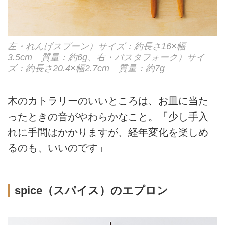
左・れんげスプーン）サイズ：約長さ16×幅
3.5cm 質量：約6g、右・パスタフォーク）サイ
ズ：約長さ20.4×幅2.7cm 質量：約7g
木のカトラリーのいいところは、お皿に当た
ったときの音がやわらかなこと。「少し手入
れに手間はかかりますが、経年変化を楽しめ
るのも、いいのです」
spice（スパイス）のエプロン