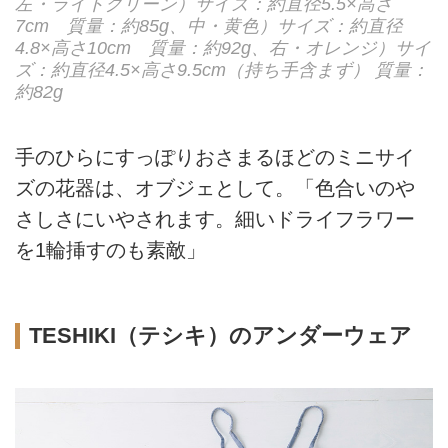
左・ライトグリーン）サイズ：約直径5.5×高さ
7cm 質量：約85g、中・黄色）サイズ：約直径
4.8×高さ10cm 質量：約92g、右・オレンジ）サイ
ズ：約直径4.5×高さ9.5cm（持ち手含まず） 質量：
約82g
手のひらにすっぽりおさまるほどのミニサイ
ズの花器は、オブジェとして。「色合いのや
さしさにいやされます。細いドライフラワー
を1輪挿すのも素敵」
TESHIKI（テシキ）のアンダーウェア