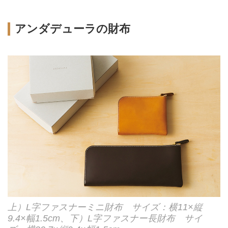
アンダデューラの財布
上）L字ファスナーミニ財布 サイズ：横11×縦
9.4×幅1.5cm、下）L字ファスナー長財布 サイ