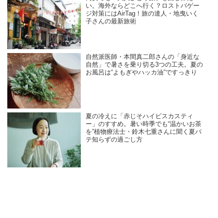
い。海外ならどこへ行く？ロストバゲー
ジ対策にはAirTag！旅の達人・地曳いく
子さんの最新旅術
自然派医師・本間真二郎さんの「身近な
自然」で暑さを乗り切る3つの工夫。夏の
お風呂は“よもぎやハッカ油”ですっきり
夏の冷えに「赤じそハイビスカスティ
ー」のすすめ。暑い時季でも“温かいお茶
を”植物療法士・鈴木七重さんに聞く夏バ
テ知らずの過ごし方