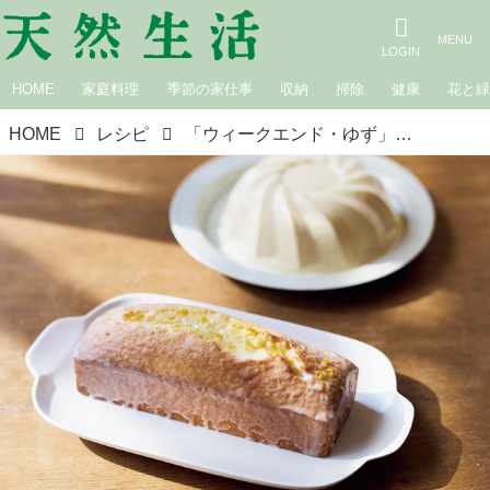
HOME
家庭料理
季節の家仕事
収納
掃除
健康
花と
HOME
レシピ
「ウィークエンド・ゆず」のつくり方。レモン菓子の定番“ウィークエンド・シトロン”を身近な柑橘で／かもめ食堂・船橋律子さん