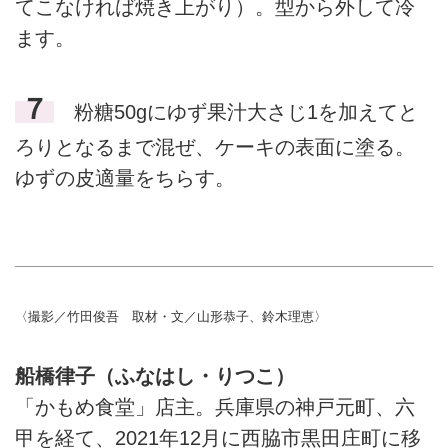
てこなければ焼き上がり）。型から外して冷
ます。
７
粉糖50gにゆず果汁大さじ1を加えてと
ろりとなるまで混ぜ、ケーキの表面に塗る。
ゆずの皮適量をちらす。
〈撮影／竹田俊吾 取材・文／山形恭子、鈴木理恵〉
船橋律子（ふなはし・りつこ）
「かもめ食堂」店主。兵庫県の神戸元町、六
甲を経て、2021年12月に西脇市黒田庄町に移