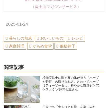
（富士山マガジンサービス）
2025-01-24
暮らしの知恵
おいしいもの
レシピ
家庭料理
かもめ食堂
船橋律子
関連記事
植物療法士に聞く夏の体が整う「ハーブ
や野菜」の取り入れ方。とれたてハーブ
はティーソーダに、鮮やかな野菜を“バラ
ンスよく”／鈴木七重さん
円安でも「大人ひとり旅」を楽しみた