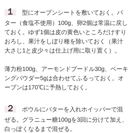
１
型にオーブンシートを敷いておく。バ
ター（食塩不使用）100g、卵2個は常温に戻し
ておく。ゆず1個は皮の黄色いところだけすり
おろし、果汁をしぼり種を除いておく（果汁
大さじ1と皮少々は仕上げ用に取り置く）。
薄力粉100g、アーモンドプードル30g、ベーキ
ングパウダー5gは合わせてふるっておく。オ
ーブンは170℃に予熱しておく。
２
ボウルにバターを入れホイッパーで混
ぜる。グラニュー糖100gを3回に分けて加え、
白っぽくなるまで混ぜる。