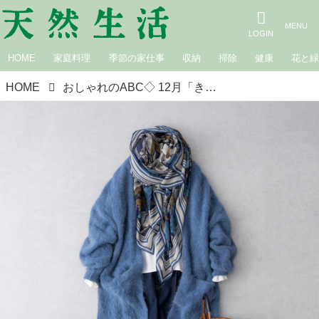
HOME
家庭料理
季節の家仕事
収納
掃除
健康
花と
HOME
おしゃれのABC◇ 12月「きれい色コーデ」その（5）〜“ブルー系”で大人のクールスタイル〜 現役スタイリストが、おしゃれの悩みを解決｜植村美智子