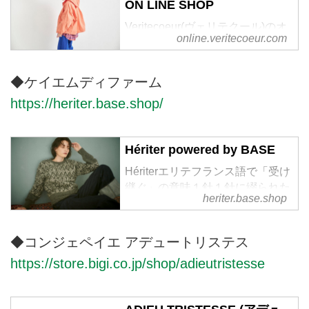
ON LINE SHOP
Veritecoeur(ヴェリテクール)のオ
online.veritecoeur.com
フィシャル通販サイトです。 オ
リジナルのお洋服, オンライン限
定商品、ご予約販売、 メールマ
◆ケイエムディファーム
ガジンの配信。
https://heriter.base.shop/
Hériter powered by BASE
Hériterエリテフランス語で「受け
継ぐ」の意味１針１針に綴られた
heriter.base.shop
記憶と技術を未来に受け継ぐ余韻
のある服私達の作る服は、長い時
間をかけて関わる全ての人々の試
◆コンジェペイエ アデュートリステス
行錯誤でできています。時代と共
https://store.bigi.co.jp/shop/adieutristesse
に、手仕事や技術が衰退しつつあ
る今、少しでも未来に受け継ぐ事
ができ、長く愛する事のできる物