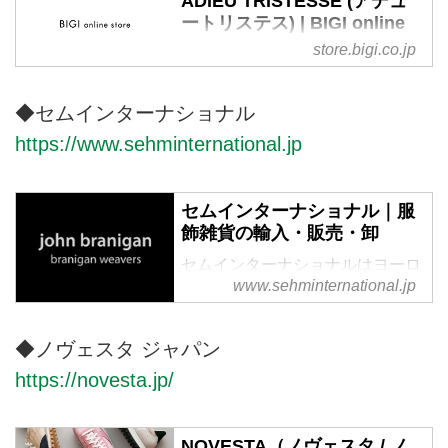
ADIEU TRISTESSE (アデュ
作りを目指します。
ートリステス) | BIGI online
store - ビギ オンラインスト
store.bigi.co.jp
ア
株式会社ビギが運営する公式通販
◆セムインターナショナル
サイト・ADIEU TRISTESSE（ア
https://www.sehminternational.jp
デュートリステス）のTOPページ
です。オフィシャルサイトならで
はの豊富な品揃え。
セムインターナショナル｜服
飾雑貨の輸入・販売・卸
セムインターナショナルはヨーロ
www.sehminternational.jp
ッパ、アメリカの服飾及び服雑貨
の輸入、販売、卸を行っていま
す。
◆ノヴェスタ ジャパン
https://novesta.jp/
NOVESTA（ノヴェスタ / ノ