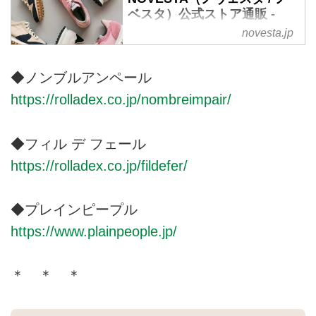
ベスタ）公式ストア通販 -
NOVESTA JAPAN OFFICIAL
novesta.jp
STORE
1939年創業のスロバキアのファ
◆ノンブルアンペール
クトリーから生まれたフットウェ
https://rolladex.co.jp/nombreimpair/
アブランド「NOVESTA（ノヴェ
スタ / ノベスタ）」の公式オンラ
インストア。メイド・イン・スロ
◆フィル デ フェール
バキアのスニーカー。
https://rolladex.co.jp/fildefer/
◆プレインピープル
https://www.plainpeople.jp/
＊ ＊ ＊