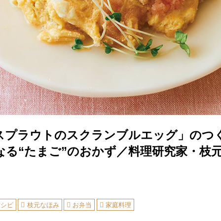
スプラウトのスクランブルエッグ」のつ
なる“たまご”のおかず／料理研究家・枝
レシピ
枝元なほみ
お弁当
家庭料理