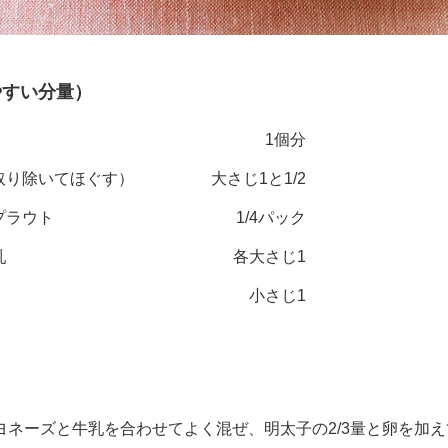
やすい分量）
1個分
取り除いてほぐす）
大さじ1と1/2
プラウト
1/4パック
乳
各大さじ1
小さじ1
ネーズと牛乳を合わせてよく混ぜ、明太子の2/3量と卵を加え