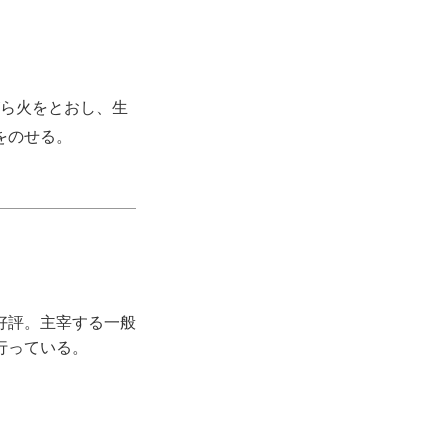
ら火をとおし、生
をのせる。
好評。主宰する一般
行っている。