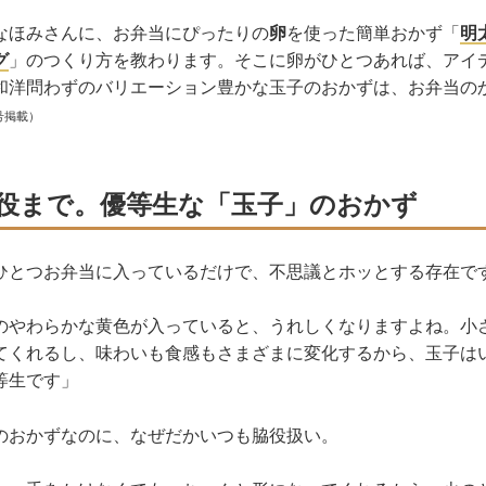
なほみさんに、お弁当にぴったりの
卵
を使った簡単おかず「
明
グ
」のつくり方を教わります。そこに卵がひとつあれば、アイ
和洋問わずのバリエーション豊かな玉子のおかずは、お弁当の
号掲載）
役まで。優等生な「玉子」のおかず
ひとつお弁当に入っているだけで、不思議とホッとする存在で
のやわらかな黄色が入っていると、うれしくなりますよね。小
てくれるし、味わいも食感もさまざまに変化するから、玉子は
等生です」
のおかずなのに、なぜだかいつも脇役扱い。