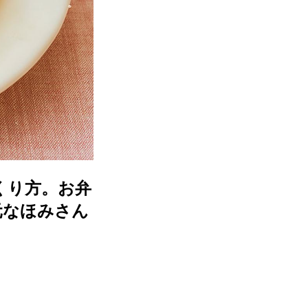
くり方。お弁
元なほみさん