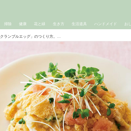
掃除
健康
花と緑
生き方
生活道具
ハンドメイド
お
「明太子とスプラウトのスクランブルエッグ」のつくり方。お弁当が楽しくなる“たまご”のおかず／料理研究家・枝元なほみさん