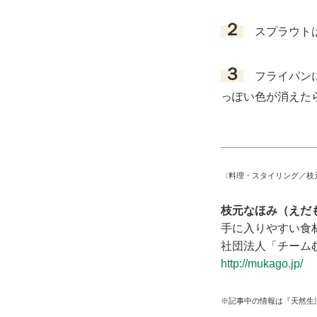
２
スプラウトは
３
フライパンに
っぽい色が消えた
〈料理・スタイリング／枝
枝元なほみ（えだ
手に入りやすい食
社団法人「チーム
http://mukago.jp/
※記事中の情報は『天然生