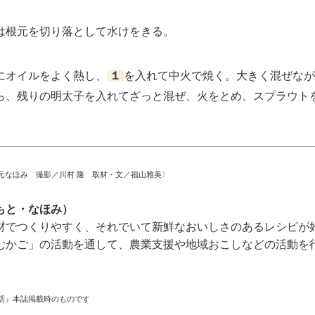
根元を切り落として水けをきる。
オイルをよく熱し、
１
を入れて中火で焼く。大きく混ぜなが
ら、残りの明太子を入れてざっと混ぜ、火をとめ、スプラウト
元なほみ 撮影／川村 隆 取材・文／福山雅美〉
もと・なほみ）
材でつくりやすく、それでいて新鮮なおいしさのあるレシピが
むかご」の活動を通して、農業支援や地域おこしなどの活動を
活』本誌掲載時のものです