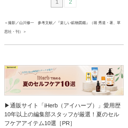
1
2
＜撮影／山川修一 参考文献／『楽しい鉱物図鑑』（堀 秀道・著、草
思社・刊）＞
▶通販サイト「iHerb（アイハーブ）」愛用歴
10年以上の編集部スタッフが厳選！夏のセル
フケアアイテム10選［PR］