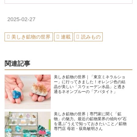
2025-02-27
美しき鉱物の世界
連載
読みもの
関連記事
美しき鉱物の世界｜「東京ミネラルショ
ー」に行ってきました！オレンジ色の結
晶が美しい「スウェーデン水晶」と透き
通るネオンブルーの「アパタイト」
美しき鉱物の世界｜専門家に聞く「鉱
物」の魅力。最近の鉱物業界の傾向や‟石
を選ぶ”うえで知っておきたいこと／鉱物
専門店 母岩・荻島敏明さん