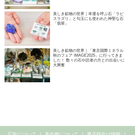
美しき鉱物の世界｜幸運を呼ぶ石「ラピ
スラズリ」と勾玉にも使われた神聖な石
「翡翠」
美しき鉱物の世界｜「東京国際ミネラル
秋のフェア IMAGE2025」に行ってきま
した！ 数々の石や読者の方との出会いに
大興奮
広告について
著作権について
書店様向け情報