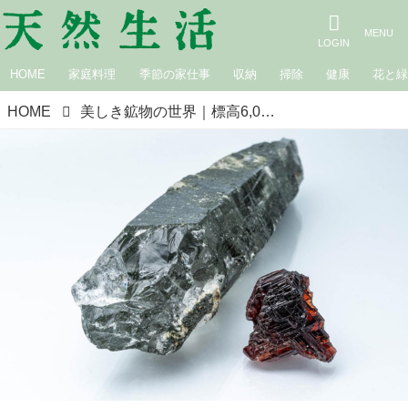
HOME
家庭料理
季節の家仕事
収納
掃除
健康
花と
HOME
美しき鉱物の世界｜標高6,000m以上でしか採取できない希少な「ヒマラヤ水晶」と、幾何学的形状が不思議な「ガーネット」