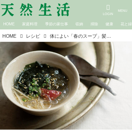
HOME
家庭料理
季節の家仕事
収納
掃除
健康
花と
HOME
レシピ
体によい「春のスープ」髪や肌の調子を整える“新わかめと梅干しの春雨スープ”のつくり方／鈴木愛さん