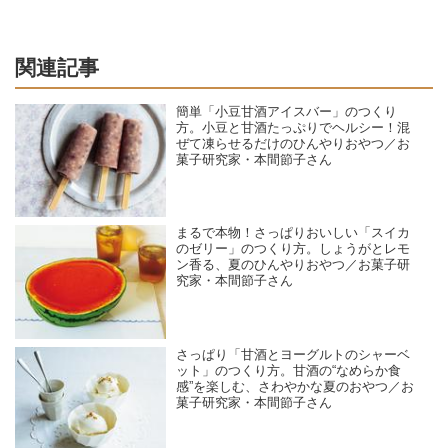
関連記事
簡単「小豆甘酒アイスバー」のつくり
方。小豆と甘酒たっぷりでヘルシー！混
ぜて凍らせるだけのひんやりおやつ／お
菓子研究家・本間節子さん
まるで本物！さっぱりおいしい「スイカ
のゼリー」のつくり方。しょうがとレモ
ン香る、夏のひんやりおやつ／お菓子研
究家・本間節子さん
さっぱり「甘酒とヨーグルトのシャーベ
ット」のつくり方。甘酒の“なめらか食
感”を楽しむ、さわやかな夏のおやつ／お
菓子研究家・本間節子さん