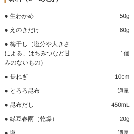
● 生わかめ
50g
● えのきだけ
60g
● 梅干し（塩分や大きさ
による。はちみつなど甘
1個
みのないもの）
● 長ねぎ
10cm
● とろろ昆布
適量
● 昆布だし
450mL
● 緑豆春雨（乾燥）
20g
● 塩
適量