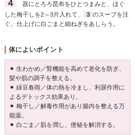
４
器にとろろ昆布をひとつまみと、ほぐ
した梅干しを2～3片入れて、
３
のスープを注
ぐ。仕上げに白ごまと細ねぎをあしらう。
体によいポイント
⚫︎ 生わかめ／腎機能を高めて老化を防ぎ、
髪や肌の調子を整える。
⚫︎ 緑豆春雨／体の熱を冷まし、利尿作用に
よるデトックス効果あり。
⚫︎ 梅干し／解毒作用があり腸内を整える万
能薬。
⚫︎ 白ごま／肌を潤し、便秘を解消する。