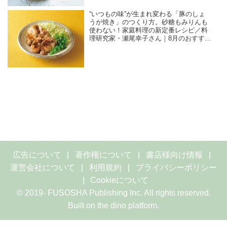
“いつもの味”が生まれ変わる「豚のしょ
うが焼き」のつくり方。砂糖もみりんも
使わない！家庭料理の新定番レシピ／料
理研究家・瀬尾幸子さん｜8月のおすすめ
記事
広告について
著作権について
書店様向け情報
運営会社について
利用規約
プライバシーポリシー
Cookieについて
© 2019- FUSOSHA Publishing Inc. All rights reserved.
Built on
the dino platform
.