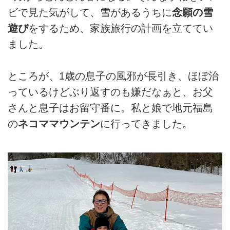
ビで見た気がして、雪があるうちに
念願の雪
遊び
をするため、家族旅行の計画を立ててい
ました。
ところが、1歳の息子の風邪が長引き、ほぼ治
っているけどぶり返すのも嫌だなぁと、お父
さんと息子はお留守番に。私と娘で地元福島
の
ネコママウンテン
に行ってきました。