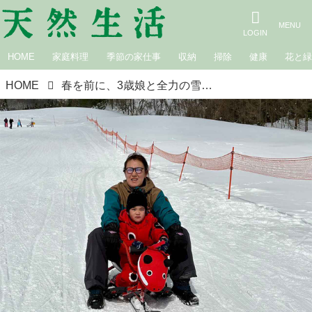
HOME
家庭料理
季節の家仕事
収納
掃除
健康
花と
HOME
春を前に、3歳娘と全力の雪あそび｜白鳥久美子の手作り暮らし