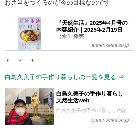
お弁当をつくるのが今の目標なのです。
『天然生活』2025年4月号の
内容紹介｜2025年2月19日
（水）発売
tennenseikatsu.jp
『天然生活』2025年4月号が出来
ました。2月19日（水）発売 で
＊ ＊ ＊
す。今号は別冊付録に、小鮒ちふ
みさんの「体が整う野菜薬膳料理
春・夏」が付きます。特別定価
白鳥久美子の手作り暮らしの一覧を見る ⇒
950円（税込）※地域により発売
日が異なります
白鳥久美子の手作り暮らし -
天然生活web
白鳥久美子の手作り暮らし の記
事一覧
tennenseikatsu.jp