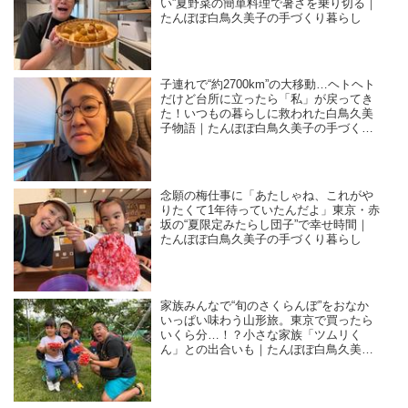
い”夏野菜の簡単料理で暑さを乗り切る｜
たんぽぽ白鳥久美子の手づくり暮らし
子連れで“約2700km”の大移動…ヘトヘト
だけど台所に立ったら「私」が戻ってき
た！いつもの暮らしに救われた白鳥久美
子物語｜たんぽぽ白鳥久美子の手づくり
暮らし
念願の梅仕事に「あたしゃね、これがや
りたくて1年待っていたんだよ」東京・赤
坂の“夏限定みたらし団子”で幸せ時間｜
たんぽぽ白鳥久美子の手づくり暮らし
家族みんなで“旬のさくらんぼ”をおなか
いっぱい味わう山形旅。東京で買ったら
いくら分…！？小さな家族「ツムリく
ん」との出合いも｜たんぽぽ白鳥久美子
の手づくり暮らし