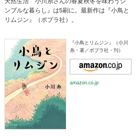
天然生活 小川糸さんの春夏秋冬を味わうシ
作品に込めた思いや、いま考えて
ンプルな暮らし』は5刷に。最新作は『小鳥と
いることについてじっくり伺いま
リムジン』（ポプラ社）。
した。
『小鳥とリムジン』（小川
糸・著／ポプラ社・刊）
amazon.co.jp