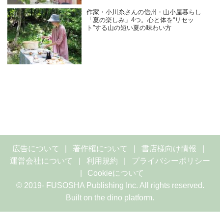
作家・小川糸さんの信州・山小屋暮らし
「夏の楽しみ」4つ。心と体を“リセッ
ト”する山の短い夏の味わい方
広告について
著作権について
書店様向け情報
運営会社について
利用規約
プライバシーポリシー
Cookieについて
© 2019- FUSOSHA Publishing Inc. All rights reserved.
Built on
the dino platform
.