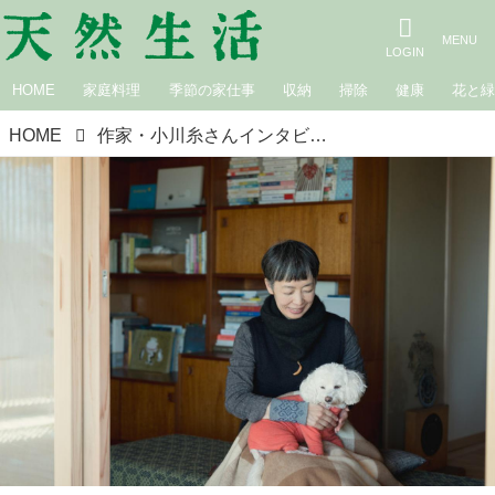
HOME
家庭料理
季節の家仕事
収納
掃除
健康
花と
HOME
作家・小川糸さんインタビュー、最新作『小鳥とリムジン』に込めた想い「“親ガチャ”や苦難があっても、何度でもやり直せる力を人間は持っているはず」