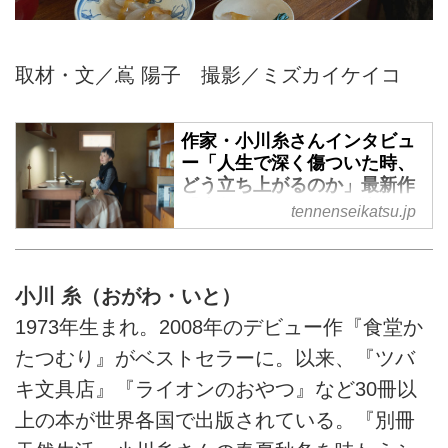
取材・文／嶌 陽子 撮影／ミズカイケイコ
作家・小川糸さんインタビュ
ー「人生で深く傷ついた時、
どう立ち上がるのか」最新作
『小鳥とリムジン』に込めた
tennenseikatsu.jp
想い - 天然生活web
2024年10月に発表された、小川
糸さんの最新小説『小鳥とリムジ
小川 糸（おがわ・いと）
ン』（ポプラ社）。信州の自然の
1973年生まれ。2008年のデビュー作『食堂か
中に移り住んでから書いた初めて
の作品です。人生で深く傷ついた
たつむり』がベストセラーに。以来、『ツバ
時、どのように自分自身を癒し、
キ文具店』『ライオンのおやつ』など30冊以
新しい一歩を踏み出していけばい
上の本が世界各国で出版されている。『別冊
いのか。人と関わることの難しさ
や素晴らしさとは？ 小川さんが