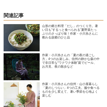
関連記事
山形の郷土料理「だし」のつくり方。暑
い日も“するっと食べられる”夏野菜たっ
ぷりのさっぱり味！作家・小川糸さんに
教わる故郷のひと品
作家・小川糸さんの「夏の夜の過ごし
方」4つのお楽しみ。信州の静かな森の中
で非日常な“ワクワク体験”庭でビール、
お月見、夜の散歩など
作家・小川糸さんの信州・山小屋暮らし
「夏のしつらい」4つの工夫。服や食べる
ものを少し変えて、暑い季節を心地よく
楽しむ