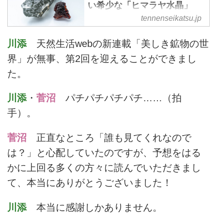
い希少な「ヒマラヤ水晶」
と、幾何学的形状が不思議な
tennenseikatsu.jp
「ガーネット」 - 天然生活
web
川添
天然生活webの新連載「美しき鉱物の世
美しき鉱物の魅力を語りた
界」が無事、第2回を迎えることができまし
い……。天然生活編集部の鉱物好
た。
きなふたりが、自慢の鉱物コレク
ションを持ち寄りました。今回は
川添
・
菅沼
パチパチパチパチ……（拍
代表的な鉱物である「水晶」と、
宝石としても知られる「ガーネッ
手）。
ト」をご紹介します。
菅沼
正直なところ「誰も見てくれなので
は？」と心配していたのですが、予想をはる
かに上回る多くの方々に読んでいただきまし
て、本当にありがとうございました！
川添
本当に感謝しかありません。