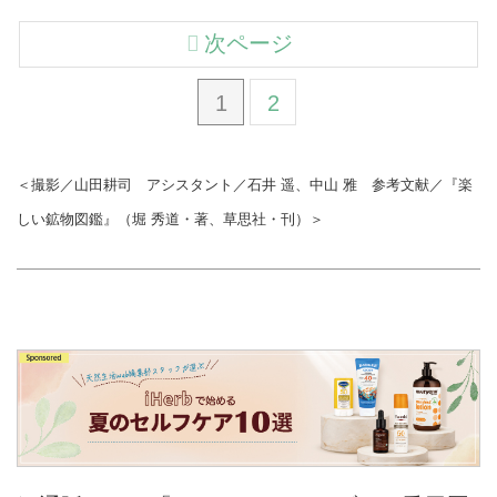
次ページ
1
2
＜撮影／山田耕司 アシスタント／石井 遥、中山 雅 参考文献／『楽
しい鉱物図鑑』（堀 秀道・著、草思社・刊）＞