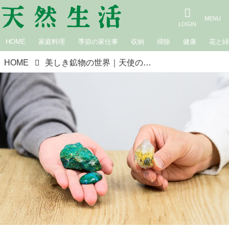
HOME
家庭料理
季節の家仕事
収納
掃除
健康
花と
HOME
美しき鉱物の世界｜天使の金髪が入ったような「ルチルクォーツ」と、ジャングルの景色を思わせる「クリソコラ」