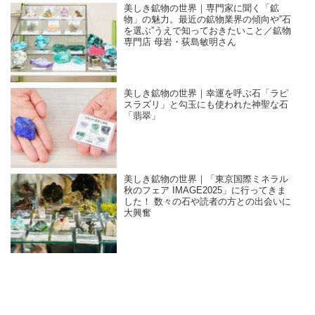
美しき鉱物の世界｜専門家に聞く「鉱
物」の魅力。最近の鉱物業界の傾向や‟石
を選ぶ”うえで知っておきたいこと／鉱物
専門店 母岩・荻島敏明さん
美しき鉱物の世界｜幸運を呼ぶ石「ラピ
スラズリ」と勾玉にも使われた神聖な石
「翡翠」
美しき鉱物の世界｜「東京国際ミネラル
秋のフェア IMAGE2025」に行ってきま
した！ 数々の石や読者の方との出会いに
大興奮