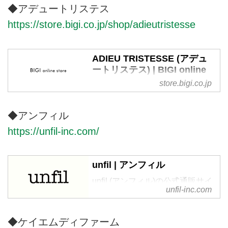
◆アデュートリステス
https://store.bigi.co.jp/shop/adieutristesse
ADIEU TRISTESSE (アデュ
ートリステス) | BIGI online
store - ビギ オンラインスト
store.bigi.co.jp
ア
株式会社ビギが運営する公式通販
◆アンフィル
サイト・ADIEU TRISTESSE（ア
https://unfil-inc.com/
デュートリステス）のTOPページ
です。オフィシャルサイトならで
はの豊富な品揃え。
unfil | アンフィル
unfil (アンフィル)の公式通販サイ
unfil-inc.com
トです。unfilの服作りは、素材本
来の魅力からインスピレーション
を受け１本の糸を想像するところ
◆ケイエムディファーム
からはじまります。それぞれの産