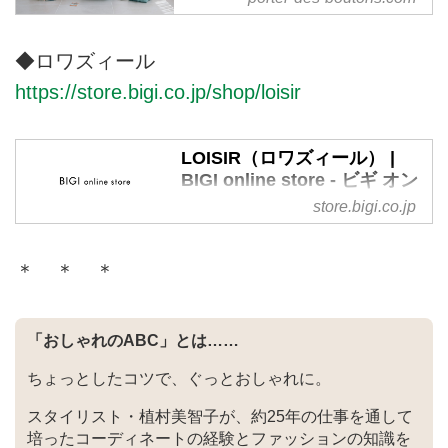
"Porter des boutons ＜ポルテ デ
ブトン つぼみをつける＞ シンプ
ルなデザインの中に遊び心が見え
◆ロワズィール
隠れする。何よりも心地良く、長
https://store.bigi.co.jp/shop/loisir
く大切にしたくなる。Porter des
boutons はそんな物作りをしてい
ます
LOISIR（ロワズィール） |
BIGI online store - ビギ オン
ラインストア
store.bigi.co.jp
株式会社ビギが運営する公式通販
サイト・LOISIR（ロワズィー
＊ ＊ ＊
ル）のTOPページです。オフィシ
ャルサイトならではの豊富な品揃
え。
「おしゃれのABC」とは……
ちょっとしたコツで、ぐっとおしゃれに。
スタイリスト・植村美智子が、約25年の仕事を通して
培ったコーディネートの経験とファッションの知識を