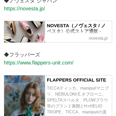
◆ノヴェスタ ジャパン
り扱うアイウェアのセレクトショ
https://novesta.jp/
ップ。
NOVESTA（ノヴェスタ / ノ
ベスタ）公式ストア通販 -
NOVESTA JAPAN OFFICIAL
novesta.jp
STORE
1939年創業のスロバキアのファ
◆フラッパーズ
クトリーから生まれたフットウェ
https://www.flappers-unit.com/
アブランド「NOVESTA（ノヴェ
スタ / ノベスタ）」の公式オンラ
インストア。メイド・イン・スロ
FLAPPERS OFFICIAL SITE
バキアのスニーカー。
TICCAティッカ、manipuriマニプ
リ、NEBULONI E.ネブローニ、
SPELTAスペルタ、PLOWプラウ
等のブランド展開とH+HELIO
TROPE、TICCA、manipuriの直