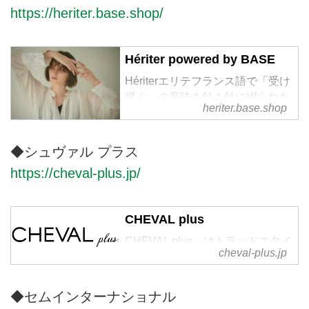
https://heriter.base.shop/
地で大切に育てられ、古くから衣
服の素材として使用されてきた天
然素材には様々な機能と再生力が
Hériter powered by BASE
備わっています。素材本来の良さ
を引き立たせるため編み地や生地
Hériterエリテフランス語で「受け
の開発をし、新しいアイデアと生
継ぐ」の意味１針１針に綴られた
heriter.base.shop
産者の伝統的な技術によって着心
記憶と技術を未来に受け継ぐ余韻
地の良さやシルエットを追求した
のある服私達の作る服は、長い時
上質な日常着を提案します。
間をかけて関わる全ての人々の試
◆シュヴァル プラス
行錯誤でできています。時代と共
https://cheval-plus.jp/
に、手仕事や技術が衰退しつつあ
る今、少しでも未来に受け継ぐ事
ができ、長く愛する事のできる物
CHEVAL plus
作りを目指します。
CHEVAL plus」はトラッドスタイ
cheval-plus.jp
ル、Vintage Detailをエッセンス
として加え、今の時代に合わせた
デザインをしています。
◆セムインターナショナル