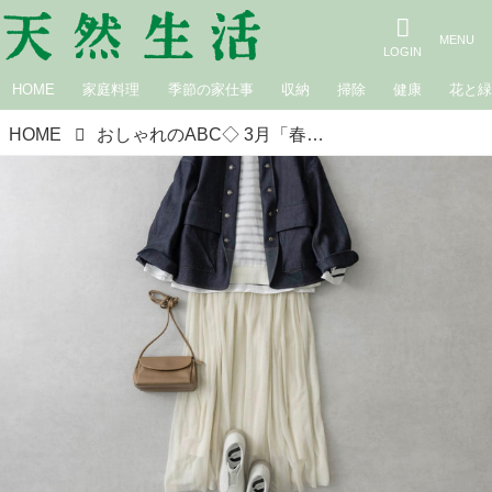
HOME
家庭料理
季節の家仕事
収納
掃除
健康
花と
HOME
おしゃれのABC◇ 3月「春のレイヤードスタイル」その（3）〜ワンピースのレイヤード〜 現役スタイリストが、おしゃれの悩みを解決｜植村美智子