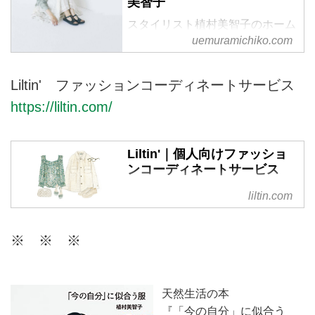
美智子
スタイリスト植村美智子のホーム
ページです。
uemuramichiko.com
Liltin' ファッションコーディネートサービス
https://liltin.com/
Liltin'｜個人向けファッショ
ンコーディネートサービス
リルティンは、個人の方が日頃の
liltin.com
ファッションに関するお悩みを相
談できる、パーソナルなコーディ
※ ※ ※
ネートサービスです。今のあなた
に似合うスタイルを現役スタイリ
ストがご提案。ファッションを楽
しむお手伝いをいたします。
天然生活の本
『「今の自分」に似合う