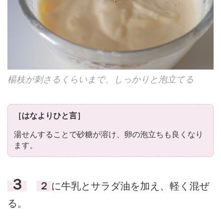
楊枝が刺さるくらいまで、しっかりと泡立てる
［はなよりひと言］
湯せんすることで砂糖が溶け、卵の泡立ちも良くなり
ます。
３
２
に牛乳とサラダ油を加え、軽く混ぜ
る。