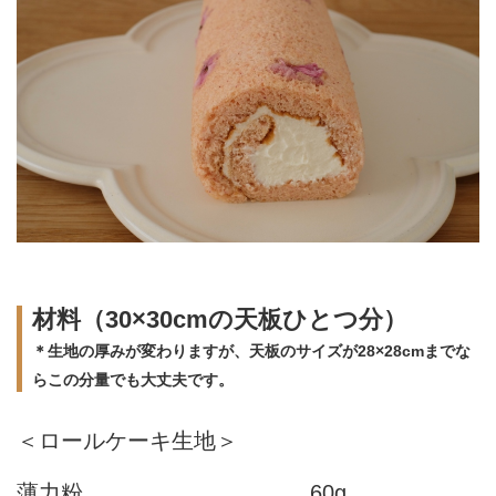
材料（30×30cmの天板ひとつ分）
＊生地の厚みが変わりますが、天板のサイズが28×28cmまでな
らこの分量でも大丈夫です。
＜ロールケーキ生地＞
薄力粉
60g