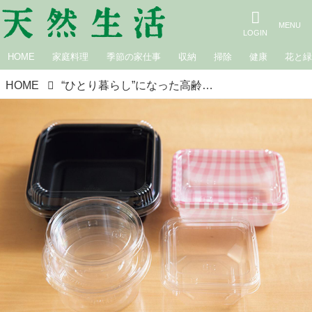
HOME
家庭料理
季節の家仕事
収納
掃除
健康
花と
HOME
“ひとり暮らし”になった高齢の親に届ける「作り置き料理」おいしく楽しく続けるために、気を配りたい6つのポイント／料理研究家・林幸子さん