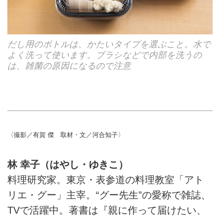
だし用のボトルは、かたいタイプを選ぶこと。水で
よく洗って使います。ブラシなどで内部を洗うの
は、雑菌の原因になるので注意
〈撮影／有賀 傑 取材・文／河合知子〉
林 幸子（はやし・ゆきこ）
料理研究家。東京・表参道の料理教室「アト
リエ・グー」主宰。“グー先生”の愛称で雑誌、
TVで活躍中。著書は『親に作って届けたい、