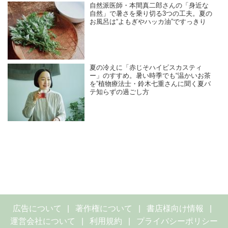
自然派医師・本間真二郎さんの「身近な
自然」で暑さを乗り切る3つの工夫。夏の
お風呂は“よもぎやハッカ油”ですっきり
夏の冷えに「赤じそハイビスカスティ
ー」のすすめ。暑い時季でも“温かいお茶
を”植物療法士・鈴木七重さんに聞く夏バ
テ知らずの過ごし方
広告について
著作権について
書店様向け情報
運営会社について
利用規約
プライバシーポリシー