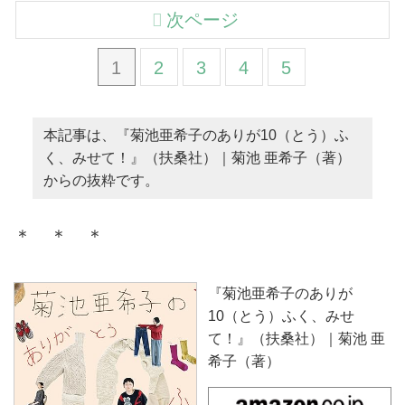
次ページ
1
2
3
4
5
本記事は、『菊池亜希子のありが10（とう）ふ
く、みせて！』（扶桑社）｜菊池 亜希子（著）
からの抜粋です。
＊ ＊ ＊
『菊池亜希子のありが
10（とう）ふく、みせ
て！』（扶桑社）｜菊池 亜
希子（著）