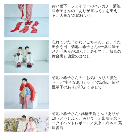
赤い靴下、フェイラーのハンカチ...菊池
亜希子さんの「ありが10ふく」を支え
る、大事な“名脇役”たち
忘れていた「かわいこちゃん」と、また
出会う日。菊池亜希子さん×千葉亜津子
さん『ありが10ふく、みせて！』撮影の
舞台裏と偏愛のはなし
菊池亜希子さんの「お気に入りの服た
ち」と“小さなありがとう”の記憶。菊池
亜希子のありが10ふくみせて！
菊池亜希子さん×髙橋美賀さん『ありが
10（とう）ふく、みせて！』出版記念ト
ークイベントレポート／東京・六本木 蔦
屋書店