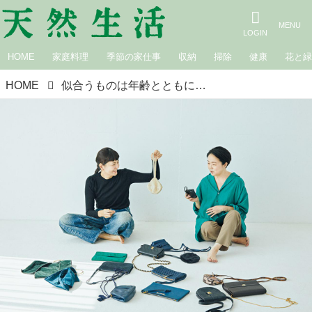
HOME
家庭料理
季節の家仕事
収納
掃除
健康
花と
HOME
似合うものは年齢とともに変わる。伊藤まさこさんの「気分優先でえらぶ」アイテムのはなし／菊池亜希子の“ありがとう服”みせて！