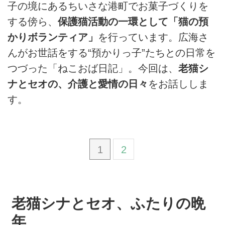
子の境にあるちいさな港町でお菓子づくりを
する傍ら、
保護猫活動の一環として「猫の預
かりボランティア」
を行っています。広海さ
んがお世話をする“預かりっ子”たちとの日常を
つづった「ねこおば日記」。今回は、
老猫シ
ナとセオの、介護と愛情の日々
をお話ししま
す。
1
2
老猫シナとセオ、ふたりの晩
年