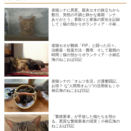
老猫シナに異変。親友セオの旅立ちから
数日、突然の不調と静かな最期「シナ、
ありがとう」看取りと家族の変化を記録
して｜猫の預かりボランティア・小禄広
海のねこおば日記
老猫セオが難病「FIP」と闘った日々。
治療薬・投薬方法・費用、そして最期の
時間｜猫の預かりボランティア・小禄広
海のねこおば日記
老猫シナの「オムツ生活」介護奮闘記。
お得？ な“人間用オムツ”の活用術も｜小
禄広海のねこおば日記
「繁殖業者」が手放した猫たちを預か
る。悪質な繁殖業者の現実｜小禄広海の
ねこおば日記