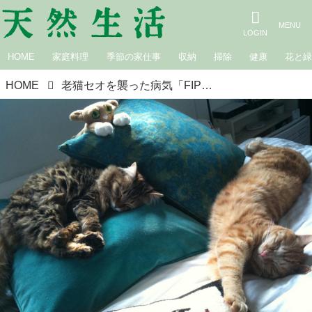
HOME
家庭料理
季節の家仕事
収納
掃除
健康
花と
HOME
老猫セオを襲った病気「FIP」猫伝染性腹膜炎とは。介護と愛情の記録｜小禄広海のねこおば日記