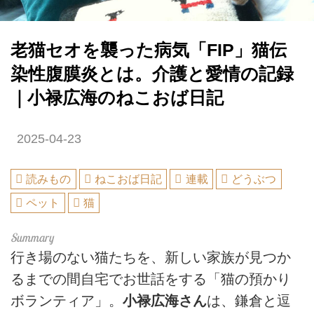
老猫セオを襲った病気「FIP」猫伝
染性腹膜炎とは。介護と愛情の記録
｜小禄広海のねこおば日記
2025-04-23
読みもの
ねこおば日記
連載
どうぶつ
ペット
猫
行き場のない猫たちを、新しい家族が見つか
るまでの間自宅でお世話をする「猫の預かり
ボランティア」。
小禄広海さん
は、鎌倉と逗