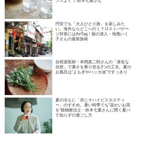
ンスよく”／鈴木七重さん
円安でも「大人ひとり旅」を楽しみた
い。海外ならどこへ行く？ロストバゲー
ジ対策にはAirTag！旅の達人・地曳いく
子さんの最新旅術
自然派医師・本間真二郎さんの「身近な
自然」で暑さを乗り切る3つの工夫。夏の
お風呂は“よもぎやハッカ油”ですっきり
夏の冷えに「赤じそハイビスカスティ
ー」のすすめ。暑い時季でも“温かいお茶
を”植物療法士・鈴木七重さんに聞く夏バ
テ知らずの過ごし方