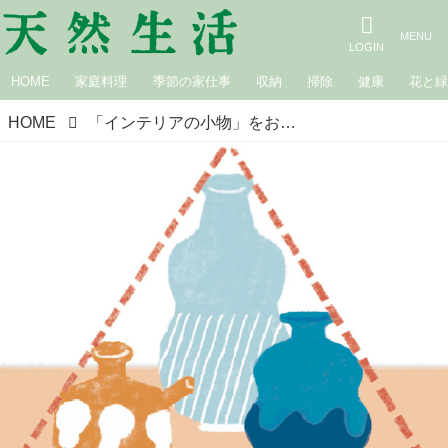
HOME
家庭料理
季節の家仕事
収納
掃除
健康
花と
HOME
「インテリアの小物」をおしゃれに飾る、6つのコツ。壁飾りも置きものも“すっきり”見せる、簡単なルール／インテリアコンサルタント・内藤怜さん