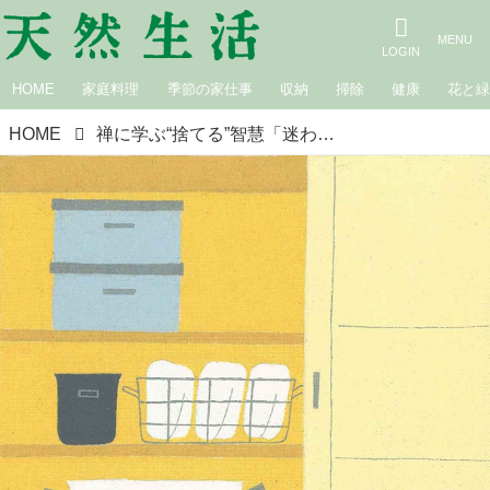
HOME
家庭料理
季節の家仕事
収納
掃除
健康
花と
HOME
禅に学ぶ“捨てる”智慧「迷わず手放す」基準のつくり方／曹洞宗徳雄山建功寺住職・枡野俊明さん