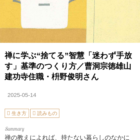
禅に学ぶ“捨てる”智慧「迷わず手放
す」基準のつくり方／曹洞宗徳雄山
建功寺住職・枡野俊明さん
2025-05-14
生き方
読みもの
禅の教えによれば、持たない暮らしのなかに