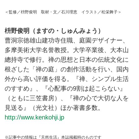
＜監修／枡野俊明 取材・文／石川理恵 イラスト／松栄舞子＞
枡野俊明（ますの・しゅんみょう）
曹洞宗徳雄山建功寺住職、庭園デザイナー、
多摩美術大学名誉教授。大学卒業後、大本山
總持寺で修行。禅の思想と日本の伝統文化に
根ざした「禅の庭」の創作活動を行い、国内
外から高い評価を得る。『禅、シンプル生活
のすすめ』、『心配事の9割は起こらない』
（ともに三笠書房）、『禅の心で大切な人を
見送る』（光文社）ほか著書多数。
http://www.kenkohji.jp
※記事中の情報は『天然生活』本誌掲載時のものです