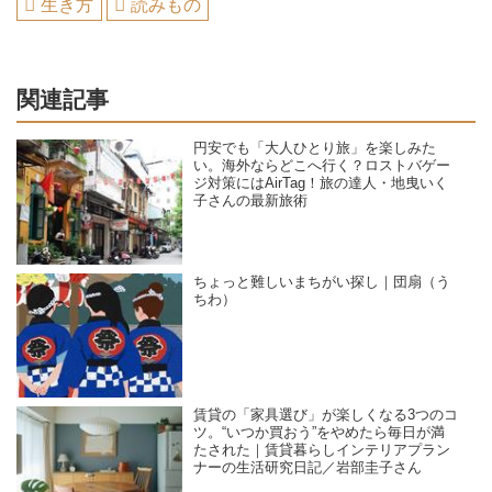
生き方
読みもの
関連記事
円安でも「大人ひとり旅」を楽しみた
い。海外ならどこへ行く？ロストバゲー
ジ対策にはAirTag！旅の達人・地曳いく
子さんの最新旅術
ちょっと難しいまちがい探し｜団扇（う
ちわ）
賃貸の「家具選び」が楽しくなる3つのコ
ツ。“いつか買おう”をやめたら毎日が満
たされた｜賃貸暮らしインテリアプラン
ナーの生活研究日記／岩部圭子さん