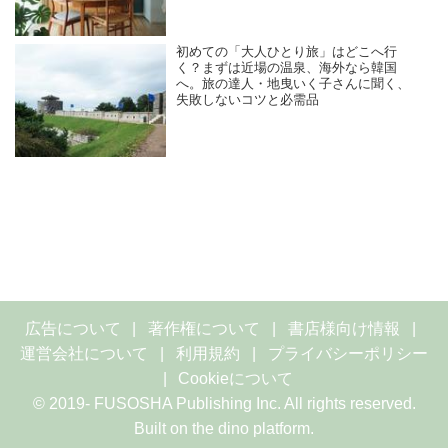
初めての「大人ひとり旅」はどこへ行
く？まずは近場の温泉、海外なら韓国
へ。旅の達人・地曳いく子さんに聞く、
失敗しないコツと必需品
広告について
著作権について
書店様向け情報
運営会社について
利用規約
プライバシーポリシー
Cookieについて
© 2019- FUSOSHA Publishing Inc. All rights reserved.
Built on
the dino platform
.