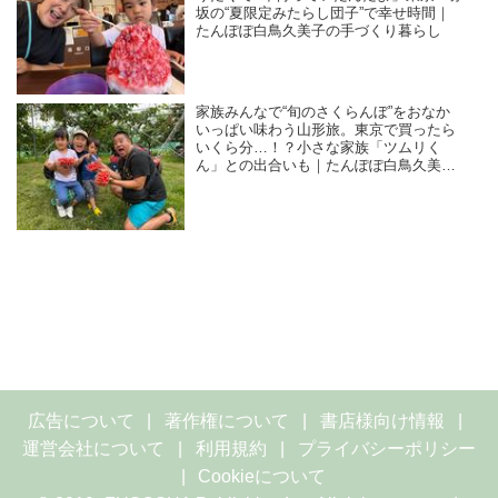
坂の“夏限定みたらし団子”で幸せ時間｜
たんぽぽ白鳥久美子の手づくり暮らし
家族みんなで“旬のさくらんぼ”をおなか
いっぱい味わう山形旅。東京で買ったら
いくら分…！？小さな家族「ツムリく
ん」との出合いも｜たんぽぽ白鳥久美子
の手づくり暮らし
広告について
著作権について
書店様向け情報
運営会社について
利用規約
プライバシーポリシー
Cookieについて