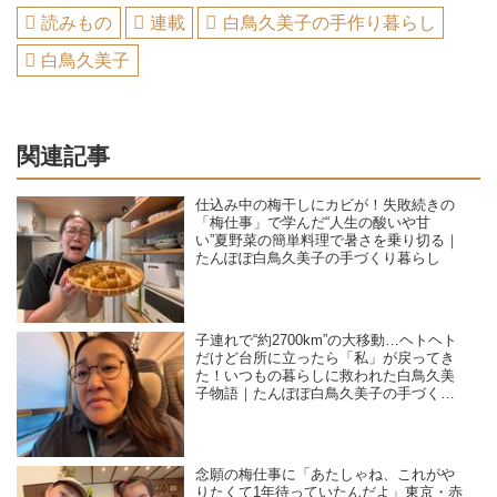
読みもの
連載
白鳥久美子の手作り暮らし
白鳥久美子
関連記事
仕込み中の梅干しにカビが！失敗続きの
「梅仕事」で学んだ“人生の酸いや甘
い”夏野菜の簡単料理で暑さを乗り切る｜
たんぽぽ白鳥久美子の手づくり暮らし
子連れで“約2700km”の大移動…ヘトヘト
だけど台所に立ったら「私」が戻ってき
た！いつもの暮らしに救われた白鳥久美
子物語｜たんぽぽ白鳥久美子の手づくり
暮らし
念願の梅仕事に「あたしゃね、これがや
りたくて1年待っていたんだよ」東京・赤