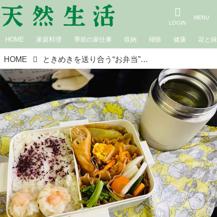
HOME
家庭料理
季節の家仕事
収納
掃除
健康
花と
HOME
ときめきを送り合う“お弁当”文通会｜白鳥久美子の手作り暮らし