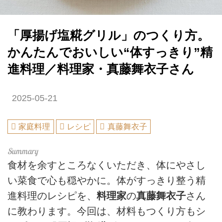
「厚揚げ塩糀グリル」のつくり方。
かんたんでおいしい“体すっきり”精
進料理／料理家・真藤舞衣子さん
2025-05-21
家庭料理
レシピ
真藤舞衣子
食材を余すところなくいただき、体にやさし
い菜食で心も穏やかに。体がすっきり整う精
進料理のレシピを、
料理家
の
真藤舞衣子
さん
に教わります。今回は、材料もつくり方もシ