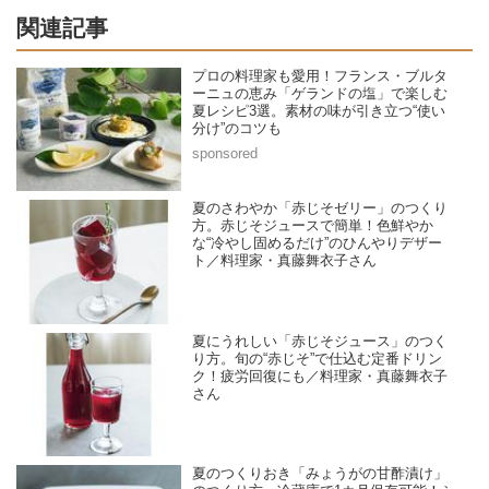
関連記事
プロの料理家も愛用！フランス・ブルタ
ーニュの恵み「ゲランドの塩」で楽しむ
夏レシピ3選。素材の味が引き立つ“使い
分け”のコツも
夏のさわやか「赤じそゼリー」のつくり
方。赤じそジュースで簡単！色鮮やか
な“冷やし固めるだけ”のひんやりデザー
ト／料理家・真藤舞衣子さん
夏にうれしい「赤じそジュース」のつく
り方。旬の“赤じそ”で仕込む定番ドリン
ク！疲労回復にも／料理家・真藤舞衣子
さん
夏のつくりおき「みょうがの甘酢漬け」