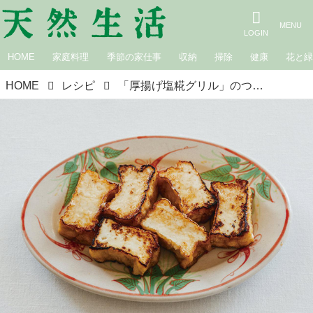
HOME
家庭料理
季節の家仕事
収納
掃除
健康
花と
HOME
レシピ
「厚揚げ塩糀グリル」のつくり方。かんたんでおいしい“体すっきり”精進料理／料理家・真藤舞衣子さん