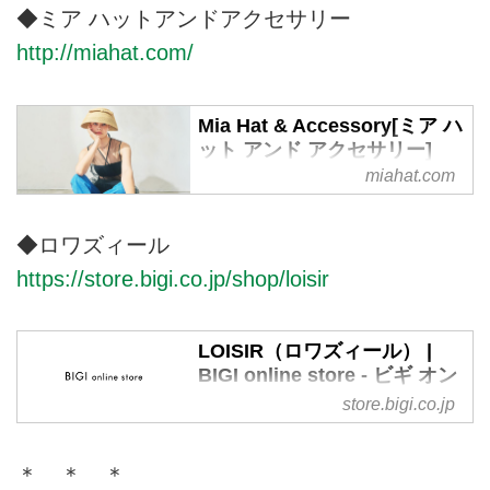
ン フランセーズ＞ 普遍的なフレ
◆ミア ハットアンドアクセサリー
ンチのベーシックスタイルを軸に
http://miahat.com/
時代の空気感を上手く捉えなが
ら、 身に着けることで心を満た
してくれる、心にも暮らしにも寄
Mia Hat & Accessory[ミア ハ
り添う上質な大人のカジュアルを
ット アンド アクセサリー]
展開します。
miahat.com
◆ロワズィール
https://store.bigi.co.jp/shop/loisir
LOISIR（ロワズィール） |
BIGI online store - ビギ オン
ラインストア
store.bigi.co.jp
株式会社ビギが運営する公式通販
サイト・LOISIR（ロワズィー
＊ ＊ ＊
ル）のTOPページです。オフィシ