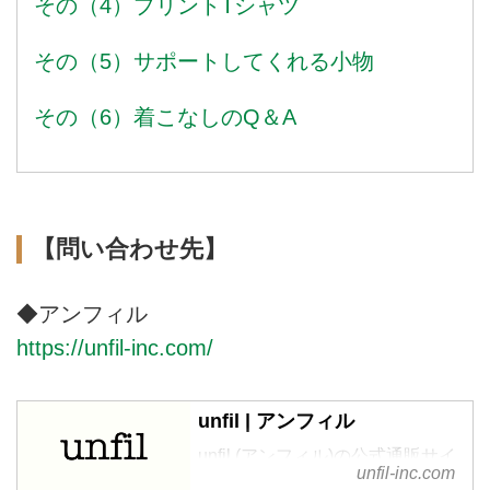
その（4）プリントTシャツ
その（5）サポートしてくれる小物
その（6）着こなしのQ＆A
【問い合わせ先】
◆アンフィル
https://unfil-inc.com/
unfil | アンフィル
unfil (アンフィル)の公式通販サイ
unfil-inc.com
トです。unfilの服作りは、素材本