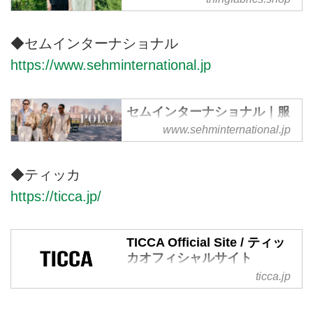
愛媛県今治市で近年世界から一躍
注目を集める今治タオル。 市内
◆セムインターナショナル
に100社以上の工場がひしめく、
生まれ育った街の一大産業です。
https://www.sehminternational.jp
世界から認められた品質に慢心す
ることなく、今もなお前進を続け
る地場の職人と協同し、 タオル
セムインターナショナル｜服
飾雑貨の輸入・販売・卸
地を筆頭に様々な新しいテキスタ
www.sehminternational.jp
イルの開発を致しました。 私共
セムインターナショナルはヨーロ
の専門であるアパレルの分野にお
ッパ、アメリカの服飾及び服雑貨
◆ティッカ
いても、洋服に最も適する素材を
の輸入、販売、卸を行っていま
作成、 この度、満を持して洋服
https://ticca.jp/
す。
や小物等の全ての商品においてパ
イル地に特化する リラクゼーシ
ョンタウンユースパイルブランド
TICCA Official Site / ティッ
『THING FABRICS』（シング
カオフィシャルサイト
フ...
ticca.jp
自由でしなやかでエレガントなブ
ランド、TICCA / ティッカのオフ
ィシャルサイトです。