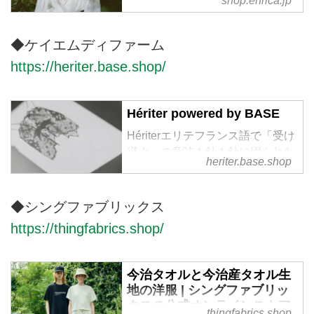
shop.enrica.jp
洋服は日本の天然素材、植物を使
用した草木染めで丁寧に作られて
います。服を通して、繋がってい
◆ケイエムディファーム
く人の縁や偶然の出会いを大切に
https://heriter.base.shop/
今を経てこの先へと受け継がれる
服を生み出すブランドです。
Hériter powered by BASE
Hériterエリテフランス語で「受け
継ぐ」の意味１針１針に綴られた
heriter.base.shop
記憶と技術を未来に受け継ぐ余韻
のある服私達の作る服は、長い時
間をかけて関わる全ての人々の試
◆シングファブリックス
行錯誤でできています。時代と共
https://thingfabrics.shop/
に、手仕事や技術が衰退しつつあ
る今、少しでも未来に受け継ぐ事
ができ、長く愛する事のできる物
今治タオルと今治産タオル生
作りを目指します。
地の洋服 | シングファブリッ
クスの公式オンラインストア
thingfabrics.shop