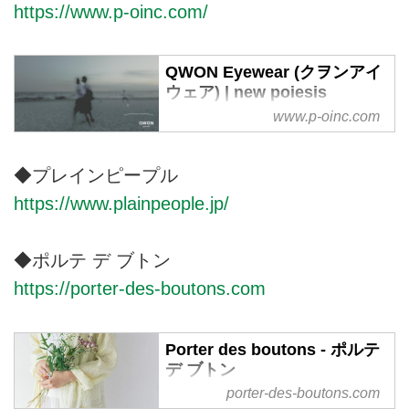
https://www.p-oinc.com/
アブランド「NOVESTA（ノヴェ
スタ / ノベスタ）」の公式オンラ
インストア。メイド・イン・スロ
QWON Eyewear (クヲンアイ
バキアのスニーカー。
ウェア) | new poiesis
www.p-oinc.com
QWON Eyewear (クヲンアイウェ
ア)はnew poiesisをテーマに遠い
過去より創られ続けているプロダ
◆プレインピープル
クトや、その時代のライフスタイ
https://www.plainpeople.jp/
ルの歴史を軸に新しいデザインを
生み出すアイウェアブランド。
◆ポルテ デ ブトン
https://porter-des-boutons.com
Porter des boutons - ポルテ
デ ブトン
porter-des-boutons.com
"Porter des boutons ＜ポルテ デ