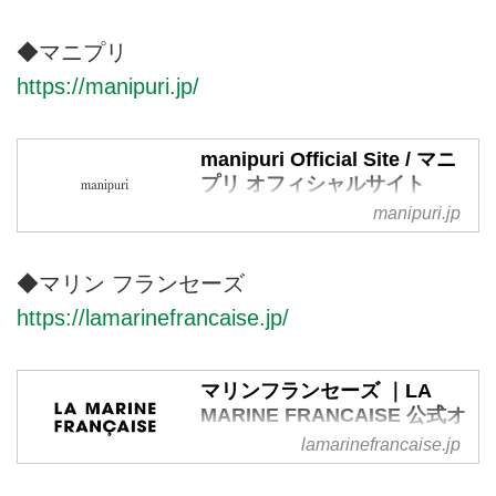
ブトン つぼみをつける＞ シンプ
ルなデザインの中に遊び心が見え
◆マニプリ
隠れする。何よりも心地良く、長
https://manipuri.jp/
く大切にしたくなる。Porter des
boutons はそんな物作りをしてい
ます
manipuri Official Site / マニ
プリ オフィシャルサイト
manipuri.jp
クリエイティブな世界観をオリジ
ナルのプリントで表現し、世界へ
発信するブランド manipuri / マニ
◆マリン フランセーズ
プリオフィシャルサイトです。
https://lamarinefrancaise.jp/
マリンフランセーズ ｜LA
MARINE FRANCAISE 公式オ
ンラインストア
lamarinefrancaise.jp
LA MARINE FRANCAISE. ＜マリ