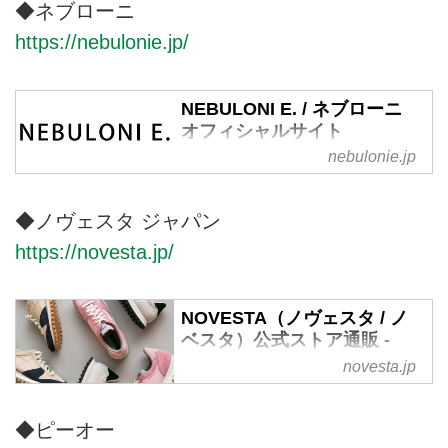
◆ネブローニ
https://nebulonie.jp/
NEBULONI E. / ネブローニ
オフィシャルサイト
nebulonie.jp
NEBULONI Eネブローニのオフィ
シャルオンラインサイト。
NEBULONI Eネブローニは1950
◆ノヴェスタ ジャパン
年前半にEugenio Nebulonieによ
https://novesta.jp/
って設立された優れたクラフトマ
ンシップとイタリアンスタイルに
定評のある老舗ブランド。創立者
NOVESTA（ノヴェスタ / ノ
たちから受け継がれた伝統的な靴
ベスタ）公式ストア通販 -
作りの製法をそのままに、今もな
NOVESTA JAPAN OFFICIAL
novesta.jp
お熟練された職人がハンドメイド
STORE
で一点一点丁寧に作り続けていま
す。
1939年創業のスロバキアのファ
◆ピーオー
クトリーから生まれたフットウェ