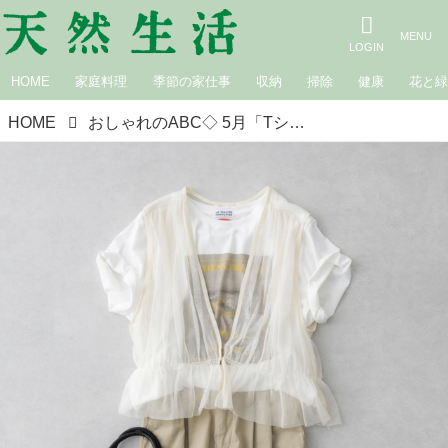
HOME
家庭料理
季節の家仕事
収納
掃除
健康
花と
HOME
おしゃれのABC◇ 5月「Tシャツの選び方」その（3）〜レイヤードスタイル〜 現役スタイリストが、おしゃれの悩みを解決｜植村美智子