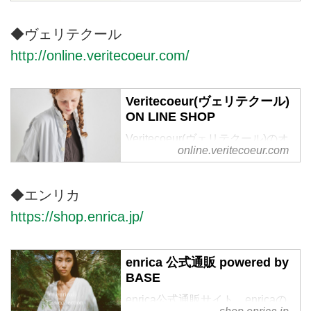
来の魅力からインスピレーション
を受け１本の糸を想像するところ
◆ヴェリテクール
からはじまります。それぞれの産
http://online.veritecoeur.com/
地で大切に育てられ、古くから衣
服の素材として使用されてきた天
然素材には様々な機能と再生力が
Veritecoeur(ヴェリテクール)
備わっています。素材本来の良さ
ON LINE SHOP
を引き立たせるため編み地や生地
の開発をし、新しいアイデアと生
Veritecoeur(ヴェリテクール)のオ
online.veritecoeur.com
産者の伝統的な技術によって着心
フィシャル通販サイトです。 オ
地の良さやシルエットを追求した
リジナルのお洋服, オンライン限
上質な日常着を提案します。
定商品、ご予約販売、 メールマ
◆エンリカ
ガジンの配信。
https://shop.enrica.jp/
enrica 公式通販 powered by
BASE
enrica公式通販サイト。enricaの