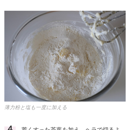
薄力粉と塩も一度に加える
４
荒くすった茶葉を加え、ヘラで切るよ