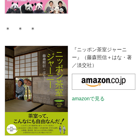
＊ ＊ ＊
『ニッポン茶室ジャーニ
ー』（藤森照信＋はな・著
／淡交社）
amazonで見る