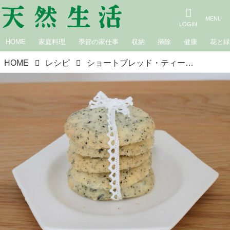
HOME
家庭料理
季節の家仕事
収納
掃除
健康
花と
HOME
レシピ
ショートブレッド・ティー・クッキー｜はなのお菓子