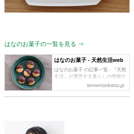
はなのお菓子の一覧を見る ⇒
はなのお菓子 - 天然生活web
はなのお菓子 の記事一覧 - 『天然
生活』が運営する暮らしの情報サ
イト。食やファッション、暮らし
tennenseikatsu.jp
の知恵はもちろん、Webオリジナ
ルの情報を毎日配信