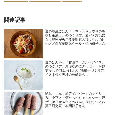
関連記事
夏の養生ごはん「トマトとキュウリの冷
やし茶漬け」のつくり方。夏バテ対策に
も！農家が教える夏野菜の“おいしい”食
べ方／自然菜園スクール・竹内裕子さん
夏のひんやり「甘酒ヨーグルトアイス」
のつくり方。濃厚なのにさっぱり！お砂
糖なしで“体にうれしい”簡単手づくりア
イス｜榎本美沙の発酵暮らし
簡単「小豆甘酒アイスバー」のつくり
方。小豆と甘酒たっぷりでヘルシー！混
ぜて凍らせるだけのひんやりおやつ／お
菓子研究家・本間節子さん