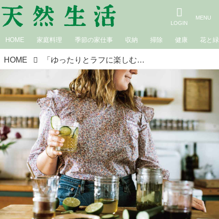
HOME
家庭料理
季節の家仕事
収納
掃除
健康
花と
HOME
「ゆったりとラフに楽しむ」初夏のティータイム。スローライフの街・米国ポートランドで見つけた‟暮らしに溶け込む”リラックス習慣