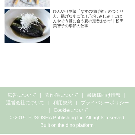
ひんやり副菜「なすの揚げ煮」のつくり
方。揚げなすに“だし”がしみしみ！ごは
んやそう麺に合う夏の定番おかず｜松田
美智子の季節の仕事
広告について
著作権について
書店様向け情報
運営会社について
利用規約
プライバシーポリシー
Cookieについて
© 2019- FUSOSHA Publishing Inc. All rights reserved.
Built on
the dino platform
.