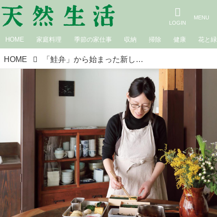
HOME
家庭料理
季節の家仕事
収納
掃除
健康
花と
HOME
「鮭弁」から始まった新しい挑戦。看護師から食の道へ“自分なんて”をやめたら見えた、小さな一歩／円卓・ 庄本彩美さん