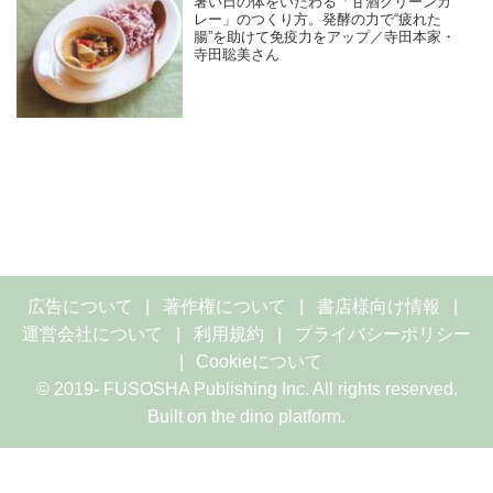
暑い日の体をいたわる「甘酒グリーンカ
レー」のつくり方。発酵の力で“疲れた
腸”を助けて免疫力をアップ／寺田本家・
寺田聡美さん
広告について
著作権について
書店様向け情報
運営会社について
利用規約
プライバシーポリシー
Cookieについて
© 2019- FUSOSHA Publishing Inc. All rights reserved.
Built on
the dino platform
.