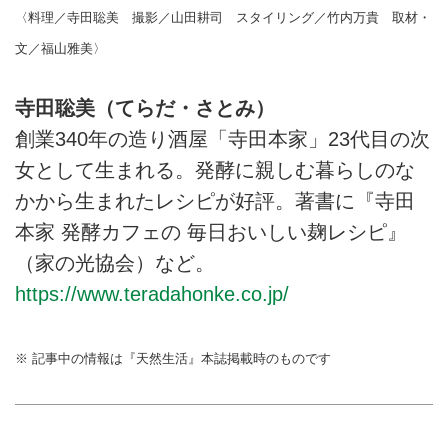
〈料理／寺田聡美 撮影／山田耕司 スタイリング／竹内万貴 取材・
文／福山雅美〉
寺田聡美（てらだ・さとみ）
創業340年の造り酒屋「寺田本家」23代目の次
女として生まれる。発酵に親しむ暮らしのな
かから生まれたレシピが好評。著書に『寺田
本家 発酵カフェの 毎日おいしい麹レシピ』
（家の光協会）など。
https://www.teradahonke.co.jp/
※ 記事中の情報は『天然生活』本誌掲載時のものです