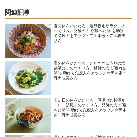
関連記事
夏の体をいたわる「塩麹春雨サラダ」の
つくり方。発酵の力で“疲れた腸”を助け
て免疫力をアップ／寺田本家・寺田聡美
さん
夏の体をいたわる「たたききゅうりの塩
麹漬け」のつくり方。発酵の力で“疲れた
腸”を助けて免疫力をアップ／寺田本家・
寺田聡美さん
暑い日の体をいたわる「厚揚げの甘酒ル
ーロー飯風」のつくり方。発酵の力で“疲
れた腸”を助けて免疫力をアップ／寺田本
家・寺田聡美さん