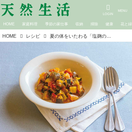
HOME
家庭料理
季節の家仕事
収納
掃除
健康
花と
HOME
レシピ
夏の体をいたわる「塩麹のラタトゥイユ」のつくり方。発酵の力で“疲れた腸”を助けて免疫力をアップ／寺田本家・寺田聡美さん