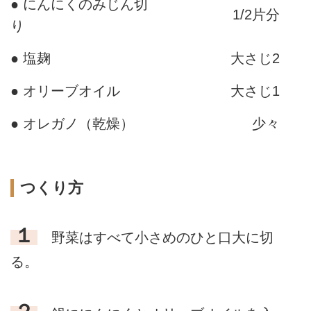
● にんにくのみじん切
1/2片分
り
● 塩麹
大さじ2
● オリーブオイル
大さじ1
● オレガノ（乾燥）
少々
つくり方
１
野菜はすべて小さめのひと口大に切
る。