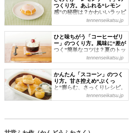
つくり方。あふれる“レモン
感”の秘密は？かわいいラッピ
ング方法も教えます｜手づく
tennenseikatsu.jp
りお菓子の店・甘堂ふわ作の
やさしいおやつ - 天然生活
ひと味ちがう「コーヒーゼリ
web
ー」のつくり方。風味に“差が
やさしい甘さで心を癒す、手づく
つく”簡単なコツは？夏のトッ
りお菓子の店「甘堂ふわ作」さん
ピングは冷たいミルクシャー
tennenseikatsu.jp
に、自宅でもおいしく手軽につく
ベットがおすすめ｜手づくり
れるようにアレンジを加えた自家
お菓子の店・甘堂ふわ作のや
かんたん「スコーン」のつく
製おやつレシピを教えていただき
さしいおやつ - 天然生活web
り方。甘さ控えめ“ぷくっ
ました。今回紹介するのは、見た
やさしい甘さで心を癒す、手づく
と”膨らむ、さっくりレシピ。
目も愛らしい「レモンケーキ」の
りお菓子の店「甘堂ふわ作」さん
朝食にもおやつにも頼れる焼
tennenseikatsu.jp
つくり方。生地に、仕上げに、ア
に、自宅でもおいしく手軽につく
き菓子｜手づくりお菓子の
イシングにと、レモン汁を何度も
れるようにアレンジを加えた自家
店・甘堂ふわ作のやさしいお
使い、爽やかな風味が広がるレシ
製おやつレシピを教えていただき
やつ - 天然生活web
ピです。ラッピングの方法も教え
ました。今回紹介するのは、ひん
ていただきましたので、友人宅へ
疲れた心をやさしく癒す、手づく
やりと冷たいミルクシャーベット
の手土産としてもおすすめです。
りお菓子の店「甘堂ふわ作」さん
甘堂ふわ作（かんどうふわさく）