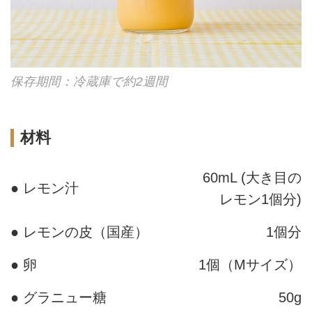
保存期間：冷蔵庫で約2週間
材料
60mL (大き目の
● レモン汁
レモン1個分)
● レモンの皮（国産）
1個分
● 卵
1個（Mサイズ）
● グラニュー糖
50g