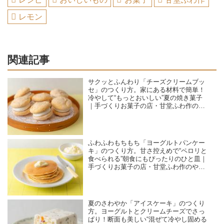
レモン
関連記事
サクッとふんわり「チーズクリームブッ
セ」のつくり方。家にある材料で簡単！
冷やして“もっとおいしい”夏の焼き菓子
｜手づくりお菓子の店・甘堂ふわ作のや
さしいおやつ
ふわふわもちもち「ヨーグルトパンケー
キ」のつくり方。甘さ控えめで“ペロリと
食べられる”朝食にもぴったりのひと皿｜
手づくりお菓子の店・甘堂ふわ作のやさ
しいおやつ
夏のさわやか「アイスケーキ」のつくり
方。ヨーグルトとクリームチーズでさっ
ぱり！断面も美しい“混ぜて冷やし固める