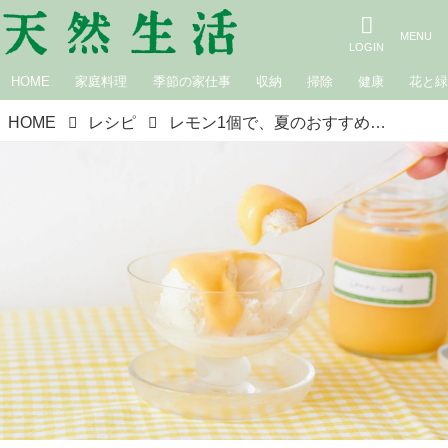
HOME
家庭料理
季節の家仕事
収納
掃除
健康
花と
HOME
レシピ
レモン1個で、夏のおすすめ「レモンカード」のつくり方。ワンボウル“15分”で完成！のお手軽レシピ｜手づくりお菓子の店・甘堂ふわ作のやさしいおやつ