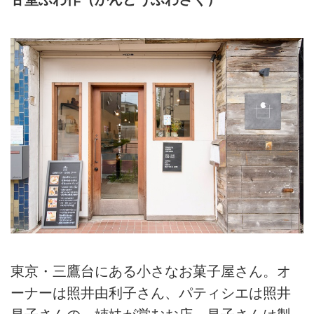
を乗せた夏のふるふる「コーヒー
に、自宅でもおいしく手軽につく
ゼリー」のつくり方。ドリップコ
れるようにアレンジを加えた自家
ーヒーを使うことで、風味豊かな
製おやつレシピを教えていただき
コーヒーゼリーを楽しめます。
ました。今回紹介するのは甘さ控
えめな基本の「スコーン」のつく
り方。生地を捏ねて、重ねて捏ね
て、層をつくり、ふっくらと焼き
上げる簡単スコーンです。
東京・三鷹台にある小さなお菓子屋さん。オ
ーナーは照井由利子さん、パティシエは照井