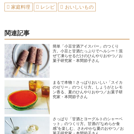
家庭料理
レシピ
おいしいもの
関連記事
簡単「小豆甘酒アイスバー」のつくり
方。小豆と甘酒たっぷりでヘルシー！混
ぜて凍らせるだけのひんやりおやつ／お
菓子研究家・本間節子さん
まるで本物！さっぱりおいしい「スイカ
のゼリー」のつくり方。しょうがとレモ
ン香る、夏のひんやりおやつ／お菓子研
究家・本間節子さん
さっぱり「甘酒とヨーグルトのシャーベ
ット」のつくり方。甘酒の“なめらか食
感”を楽しむ、さわやかな夏のおやつ／お
菓子研究家・本間節子さん