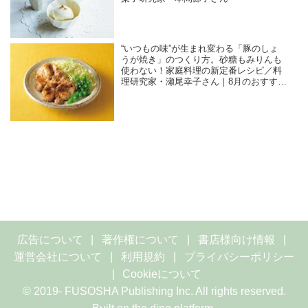
“いつもの味”が生まれ変わる「豚のしょ
うが焼き」のつくり方。砂糖もみりんも
使わない！家庭料理の新定番レシピ／料
理研究家・瀬尾幸子さん｜8月のおすすめ
記事
広告について
著作権について
書店様向け情報
運営会社について
利用規約
プライバシーポリシー
Cookieについて
© 2019- FUSOSHA Publishing Inc. All rights reserved.