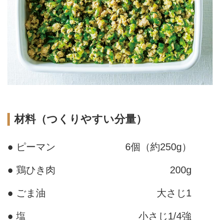
材料（つくりやすい分量）
● ピーマン
6個（約250g）
● 鶏ひき肉
200g
● ごま油
大さじ1
● 塩
小さじ1/4強