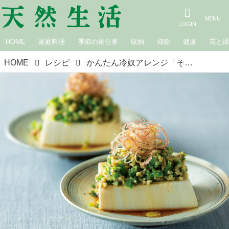
HOME
家庭料理
季節の家仕事
収納
掃除
健康
花と
HOME
レシピ
かんたん冷奴アレンジ「そぼろ冷奴」のつくり方。夏のおすすめ“ピーマンとひき肉のそぼろ”をたっぷりのせてボリューム満点！料理研究家・牧田敬子さん