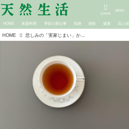
HOME
家庭料理
季節の家仕事
収納
掃除
健康
花と
HOME
悲しみの「実家じまい」から私が学んだ“ものを減らす暮らし”を選ぶ理由｜広瀬裕子の60歳からの衣食住健