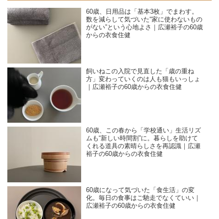
60歳、日用品は「基本3枚」でまわす。
数を減らして気づいた“家に使わないもの
がない”という心地よさ｜広瀬裕子の60歳
からの衣食住健
飼いねこの入院で見直した「歳の重ね
方」変わっていくのは人も猫もいっしょ
｜広瀬裕子の60歳からの衣食住健
60歳、この春から「学校通い」生活リズ
ムも“新しい時間割”に。暮らしを助けて
くれる道具の素晴らしさを再認識｜広瀬
裕子の60歳からの衣食住健
60歳になって気づいた「食生活」の変
化。毎日の食事はご馳走でなくていい｜
広瀬裕子の60歳からの衣食住健